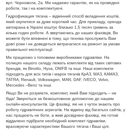
вул. Чорновола, 2а. Ми надаємо гарантію, як на проведені
роботи, так і на комплектуючі.
Гидрофикация тягача – відмінний спосіб вкладення коштів,
який окупитися за дуже короткий час. Для прикладу, оренда
автокрана в Україні коштує близько 1,5 тисяч гривень за
кілька годин роботи. А звертаючись до наших фахівців, Ви
можете бути впевнені в тому, що техніка прослужить Вам
довгі роки і не доведеться витрачатися на ремонт за умови
правильної експлуатації.
Ми працюємо з топовими виробниками гідравліки. На
полицях нашого складу лежать комплекти від таких світових
брендів, як Binotto, Hyva, OMFB та інші. Наші комплекти
підходять для всіх типів і марок тягачів КрАЗ, МАЗ, КАМАЗ,
TATRA, Renault, Volkswagen, MAN, DAF, IVECO, Volvo,
Mercedes –Benz та інші.
Якщо Ви не розумієте, комплект, який Вам підходить – не
біда! Зверніться за безкоштовною допомогою до нашим
онлайн-консультантів. Це фахівці, які не з чуток знають про
роботу гідравлічних агрегатів. На відміну від багатьох сайтів, у
нас працюють не боти, а живі досвідчені фахівці, які готові
віддалено підібрати необхідний комплект гідравліки,
враховуючи характеристики Вашого тягача і Ваші цілі.