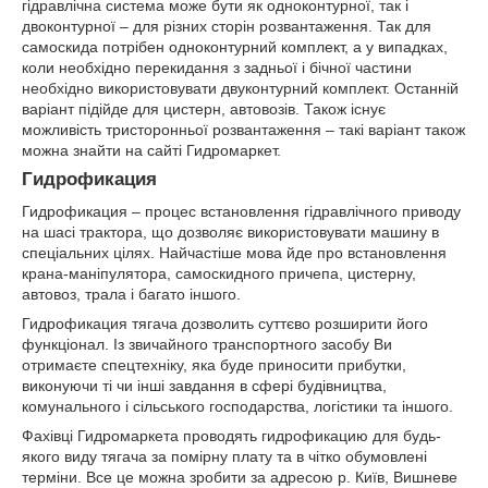
гідравлічна система може бути як одноконтурної, так і
двоконтурної – для різних сторін розвантаження. Так для
самоскида потрібен одноконтурний комплект, а у випадках,
коли необхідно перекидання з задньої і бічної частини
необхідно використовувати двуконтурний комплект. Останній
варіант підійде для цистерн, автовозів. Також існує
можливість тристоронньої розвантаження – такі варіант також
можна знайти на сайті Гидромаркет.
Гидрофикация
Гидрофикация – процес встановлення гідравлічного приводу
на шасі трактора, що дозволяє використовувати машину в
спеціальних цілях. Найчастіше мова йде про встановлення
крана-маніпулятора, самоскидного причепа, цистерну,
автовоз, трала і багато іншого.
Гидрофикация тягача дозволить суттєво розширити його
функціонал. Із звичайного транспортного засобу Ви
отримаєте спецтехніку, яка буде приносити прибутки,
виконуючи ті чи інші завдання в сфері будівництва,
комунального і сільського господарства, логістики та іншого.
Фахівці Гидромаркета проводять гидрофикацию для будь-
якого виду тягача за помірну плату та в чітко обумовлені
терміни. Все це можна зробити за адресою р. Київ, Вишневе