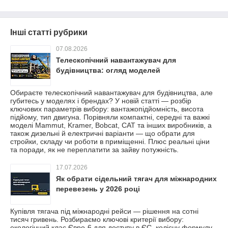
Інші статті рубрики
07.08.2026
Телескопічний навантажувач для
будівництва: огляд моделей
Обираєте телескопічний навантажувач для будівництва, але
губитесь у моделях і брендах? У новій статті — розбір
ключових параметрів вибору: вантажопідйомність, висота
підйому, тип двигуна. Порівняли компактні, середні та важкі
моделі Mammut, Kramer, Bobcat, CAT та інших виробників, а
також дизельні й електричні варіанти — що обрати для
стройки, складу чи роботи в приміщенні. Плюс реальні ціни
та поради, як не переплатити за зайву потужність.
17.07.2026
Як обрати сідельний тягач для міжнародних
перевезень у 2026 році
Купівля тягача під міжнародні рейси — рішення на сотні
тисяч гривень. Розбираємо ключові критерії вибору:
екологічний клас Євро-6 для доступу в ЄС, колісну формулу