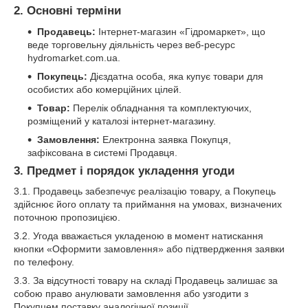
2. Основні терміни
Продавець:
Інтернет-магазин «Гідромаркет», що
веде торговельну діяльність через веб-ресурс
hydromarket.com.ua.
Покупець:
Дієздатна особа, яка купує товари для
особистих або комерційних цілей.
Товар:
Перелік обладнання та комплектуючих,
розміщений у каталозі інтернет-магазину.
Замовлення:
Електронна заявка Покупця,
зафіксована в системі Продавця.
3. Предмет і порядок укладення угоди
3.1. Продавець забезпечує реалізацію товару, а Покупець
здійснює його оплату та приймання на умовах, визначених
поточною пропозицією.
3.2. Угода вважається укладеною в момент натискання
кнопки «Оформити замовлення» або підтвердження заявки
по телефону.
3.3. За відсутності товару на складі Продавець залишає за
собою право анулювати замовлення або узгодити з
Покупцем поставку аналогічної позиції.