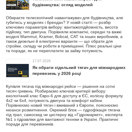
будівництва: огляд моделей
Обираєте телескопічний навантажувач для будівництва, але
губитесь у моделях і брендах? У новій статті — розбір
ключових параметрів вибору: вантажопідйомність, висота
підйому, тип двигуна. Порівняли компактні, середні та важкі
моделі Mammut, Kramer, Bobcat, CAT та інших виробників, а
також дизельні й електричні варіанти — що обрати для
стройки, складу чи роботи в приміщенні. Плюс реальні ціни
та поради, як не переплатити за зайву потужність.
17.07.2026
Як обрати сідельний тягач для міжнародних
перевезень у 2026 році
Купівля тягача під міжнародні рейси — рішення на сотні
тисяч гривень. Розбираємо ключові критерії вибору:
екологічний клас Євро-6 для доступу в ЄС, колісну формулу
4x2 чи 6x4, потужність двигуна та комфорт кабіни.
Порівнюємо новий тягач і вживаний з Європи, пояснюємо
нюанси розмитнення. Окремий блок — гідрофікація тягача
під трал, самоскид чи цистерну від «Гідромаркет», експерта
№1 з гідравліки для вантажної техніки в Україні. Практичні
поради для перевізників.