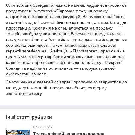
Олія всіх цих брендів та інших, не менш надійних виробників
представлені в каталозі «Гідромаркет» у широкому
асортименті місткості та конфігурацій. Ви зможете підібрати
закабінні моделі, ємності бічного кріплення, а також баки для
гідростанцій. Компанія не спеціалізується на продажу
товарів, які були у використанні. Всі ємності, представлені в
нас у каталозі нові, а їхня якість підтверджена міжнародними
сертифікатами якості. Також на них надаються фірмові
гарантії терміном на 12 місяців. «Гідромаркет» працює як з
гуртовими, так і з роздрібними замовниками, знаходячи для
кожного цікаві пропозиції з фінансового погляду. Найкращі
бренди та надійний постачальник — запорука тривалої
експлуатації ємності.
За уточненням деталей співпраці пропонуємо звернутися до
менеджерів компанії телефоном або через форму
зворотного зв'язку.
Інші статті рубрики
07.08.2026
Телескопічний навантажувач для