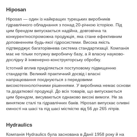
Hiposan
Hiposan — один із найкращих турецьких виробників
гідравлічного обладнання з понад 20-річною історією. Під
цим брендом випускається надійна, довговічна та
конкурентноспроможна продукція, яка стане ефективним
доповненням будь-якої гідросистеми. Висока якість
підтверджує багаторівнева система стандартизації. Компанія
має не тільки потужну виробничу базу, а й власну науково-
дослідну й інженерно-конструкторську обробку.
Істотний вплив приділяється поступовому підвищенню
стандартів. Великий практичний досвід і власні
напрацювання поєднуються з передовими
високотехнологічними рішеннями. У виробника немає основи
та додаткової продукції. До всіх товарів, що випускаються
цим брендом, висуваються однаково високі вимоги. Не за
винятком сталі та гідравлічних баків. Hiposan випускає оливні
ємності на шасі та під шасі місткістю від 56 до 265 літрів.
Hydraulics
Компанія Hydraulics була заснована в Данії 1958 року й на