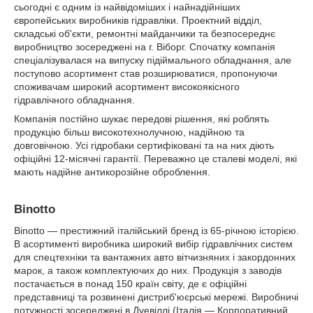
сьогодні є одним із найвідоміших і найнадійніших
європейських виробників гідравліки. Проектний відділ,
складські об'єкти, ремонтні майданчики та безпосереднє
виробництво зосереджені на г. Віборг. Спочатку компанія
спеціалізувалася на випуску підіймального обладнання, але
поступово асортимент став розширюватися, пропонуючи
споживачам широкий асортимент високоякісного
гідравлічного обладнання.
Компанія постійно шукає передові рішення, які роблять
продукцію більш високотехнолучною, надійною та
довговічною. Усі гідробаки сертифіковані та на них діють
офіційні 12-місячні гарантії. Переважно це сталеві моделі, які
мають надійне антикорозійне оброблення.
Binotto
Binotto — престижний італійський бренд із 65-річною історією.
В асортименті виробника широкий вибір гідравлічних систем
для спецтехніки та вантажних авто вітчизняних і закордонних
марок, а також комплектуючих до них. Продукція з заводів
постачається в понад 150 країн світу, де є офіційні
представниці та розвинені дистриб'юєрські мережі. Виробничі
потужності зосереджені в Дуевіллі (Італія — Корпоративний