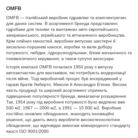
OMFB
OMFB — італійський виробник гідравліки та комплектуючих
для даних систем. В асортименті бренда представлені
гідробаки для техніки та вантажних авто європейського,
американського, корейського та вітчизняного виробництва.
Крім олійних ємностей, виробник випускає шестерні й
аксіально-поршневі наноси, коробки та вали добору
потужності, лебідки, гідророзподільники, блоки механічного та
пневматичного керування, а також супутні аксесуари.
Історія компанії OMFB почалася 1950 року з випуску
автозапчастин для вантажівок, які потребують модернізації
після війни. Тоді виробничий процес був зосереджений у
гаражі братів Умберто, Миколи й Анесандро Б'янки. Висока
якість продукції та широкий асортимент сприяють
підвищенню популярності бренда, вимагаючи розширення.
Так, 1954 року під виробничі потужності було виділено вже
500 м
2
, 1967 — 2000 м
2
, а 1991 — 15 000 м
2
. Виробник
постійно оновлює обладнання, знаходить інноваційні
рішення, що дають змогу виробляти високотехнологічне
обладнання, що відповідає вимогам міжнародного стандарту
якості ISO 9001/2000.