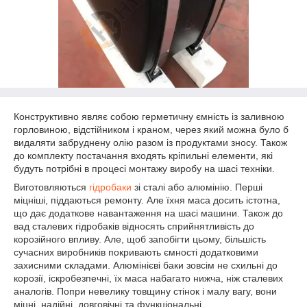
Конструктивно являє собою герметичну ємність із заливною
горловиною, відстійником і краном, через який можна було б
видаляти забруднену олію разом із продуктами зносу. Також
до комплекту постачання входять кріпильні елементи, які
будуть потрібні в процесі монтажу виробу на шасі техніки.
Виготовляються
гідробаки
зі сталі або алюмінію. Перші
міцніші, піддаються ремонту. Але їхня маса досить істотна,
що дає додаткове навантаження на шасі машини. Також до
вад сталевих гідробаків відносять сприйнятливість до
корозійного впливу. Але, щоб запобігти цьому, більшість
сучасних виробників покривають ємності додатковими
захисними складами. Алюмінієві баки зовсім не схильні до
корозії, іскробезпечні, їх маса набагато нижча, ніж сталевих
аналогів. Попри невелику товщину стінок і малу вагу, вони
міцні, надійні, довговічні та функціональні.