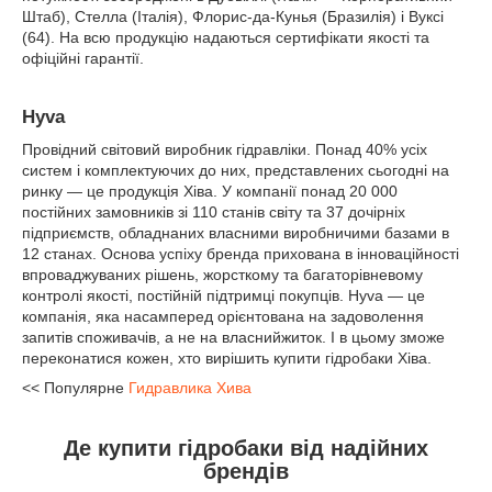
Штаб), Стелла (Італія), Флорис-да-Кунья (Бразилія) і Вуксі
(64). На всю продукцію надаються сертифікати якості та
офіційні гарантії.
Hyva
Провідний світовий виробник гідравліки. Понад 40% усіх
систем і комплектуючих до них, представлених сьогодні на
ринку — це продукція Хіва. У компанії понад 20 000
постійних замовників зі 110 станів світу та 37 дочірніх
підприємств, обладнаних власними виробничими базами в
12 станах. Основа успіху бренда прихована в інноваційності
впроваджуваних рішень, жорсткому та багаторівневому
контролі якості, постійній підтримці покупців. Hyva — це
компанія, яка насамперед орієнтована на задоволення
запитів споживачів, а не на власнийжиток. І в цьому зможе
переконатися кожен, хто вирішить купити гідробаки Хіва.
<< Популярне
Гидравлика Хива
Де купити гідробаки від надійних
брендів