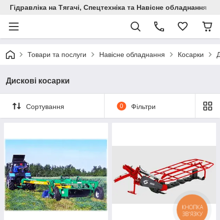
Гідравліка на Тягачі, Спецтехніка та Навісне обладнання
Товари та послуги
Навісне обладнання
Косарки
Д
Дискові косарки
Сортування
0
Фільтри
КНОПКА
ЗВ'ЯЗКУ