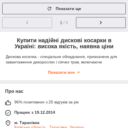
Показати ще
1
/ 2
Купити надійні дискові косарки в
Україні: висока якість, наявна ціни
Дискова косилка - спеціальне обладнання, призначене для
завантаження дикорослих і сіячих трав, включаючи
високоврожайні види. Вона успішно виконує свої обов’язки з
Показати все
легшими рослинами, зрізуючи і зрізуючи їх у найближчому до
рівня ґрунту. Завдяки цьому утворюються гарні рови, зручні
для подальшого збору та переробки. Найефективніше
застосування на практиці це устаткування отримало на
Про нас
сіноосах під час заготовки кормів для сільськогосподарських
тварин. Основні умови його застосування: мінімальна
96% позитивних з 25 відгуків за рік
засортність камінням і їх виступ з землі не більше, ніж на 3
см.
Працює з 19.12.2014
Навішуються такі косилки на різні марки і моделі
тракторів
, а
м. Тарасівка
також міні-тракторів. Вони відрізняються технічними
Київська область , Тарасівка, Україна