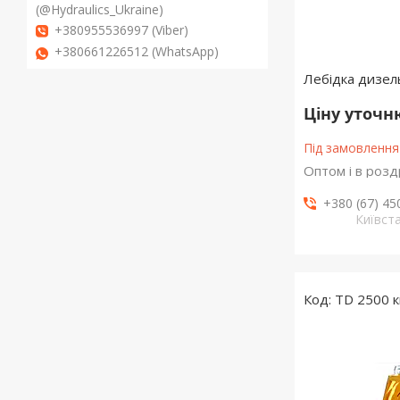
(@Hydraulics_Ukraine)
+380955536997 (Viber)
+380661226512 (WhatsApp)
Лебідка дизел
Ціну уточ
Під замовлення
Оптом і в розд
+380 (67) 45
Київст
TD 2500 к