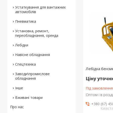
Устаткування для вантажних
автомобілів
Пневматика
Установка, ремонт,
переобладнання, оренда
Лебідки
Навісне обладнання
Спецтехніка
Лебідка бензи
Заводи\промислове
Ціну уточ
обладнання
Інше
Під замовлення
Оптом і в розд
Вживані товари
+380 (67) 45
Про нас
Київст