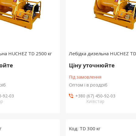
ьна HUCHEZ TD 2500 кг
Лебідка дизельна HUCHEZ TD
нюйте
Ціну уточнюйте
Під замовлення
ріб
Оптом і в роздріб
0-92-03
+380 (67) 450-92-03
ар
Київстар
г
TD 300 кг