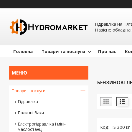
Гідравліка на Тяг
Навісне обладна
Головна
Товари та послуги
Про нас
Ко
БЕНЗИНОВІ Л
Товари і послуги
Гідравліка
Паливні баки
Електрогідравліка і міні-
TS 300 кг
маслостанції