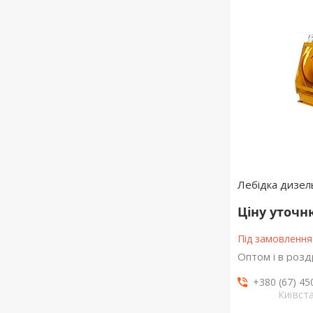
Лебідка дизел
Ціну уточ
Під замовлення
Оптом і в розд
+380 (67) 45
Київст