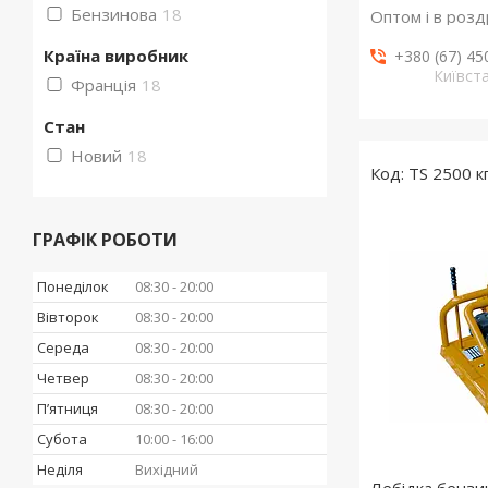
Бензинова
18
Оптом і в розд
Країна виробник
+380 (67) 45
Київст
Франція
18
Стан
Новий
18
TS 2500 к
ГРАФІК РОБОТИ
Понеділок
08:30
20:00
Вівторок
08:30
20:00
Середа
08:30
20:00
Четвер
08:30
20:00
Пʼятниця
08:30
20:00
Субота
10:00
16:00
Неділя
Вихідний