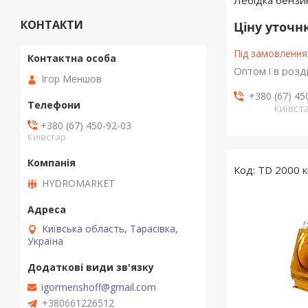
Лебідка бензи
КОНТАКТИ
Ціну уточ
Під замовлення
Оптом і в розд
Ігор Меншов
+380 (67) 45
Київст
+380 (67) 450-92-03
Київстар
TD 2000 к
HYDROMARKET
Київська область, Тарасівка,
Україна
igormenshoff@gmail.com
+380661226512