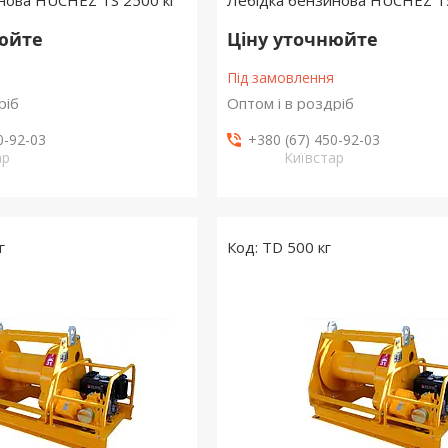
нова HUCHEZ TS 2500 кг
Лебідка бензинова HUCHEZ TS
нюйте
Ціну уточнюйте
Під замовлення
ріб
Оптом і в роздріб
0-92-03
+380 (67) 450-92-03
ар
Київстар
г
TD 500 кг