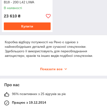
B18 - 200 L42 LIWA
В наявності
23 610
₴
Купити
Коробка відбору потужності на Рено є однією з
найнеобхідніших деталей для сучасної спецтехніки.
Здебільшого її використовують для переобладнання
автоцистерн, кранів та інших видів подібної спецтехніки.
Коробка відбору потужності на Рено
Показати все
Коробки відбору потужності Рено працює та функціонує з
кабіни водія. Що стосується її зовнішнього вигляду, то вона
Про нас
досить компактна і компактна. Основна її функція -
забезпечення відбору потужності та зменшення кількості
96% позитивних з 25 відгуків за рік
витраченого палива. Також коробка підвищує працездатність
двигуна зчеплення.
Працює з 19.12.2014