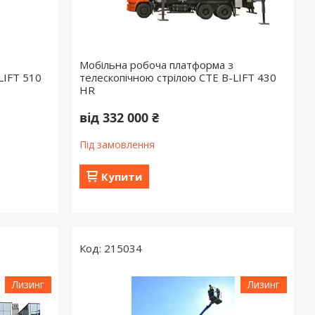
Мобільна робоча платформа з
LIFT 510
телескопічною стрілою СТЕ B-LIFT 430
HR
від 332 000 ₴
Під замовлення
Купити
215034
Лизинг
Лизинг