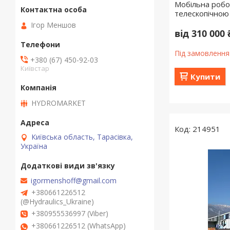
Мобільна робо
телескопічною
Ігор Меншов
від 310 000 
Під замовлення
+380 (67) 450-92-03
Київстар
Купити
HYDROMARKET
214951
Київська область, Тарасівка,
Україна
igormenshoff@gmail.com
+380661226512
(@Hydraulics_Ukraine)
+380955536997 (Viber)
+380661226512 (WhatsApp)