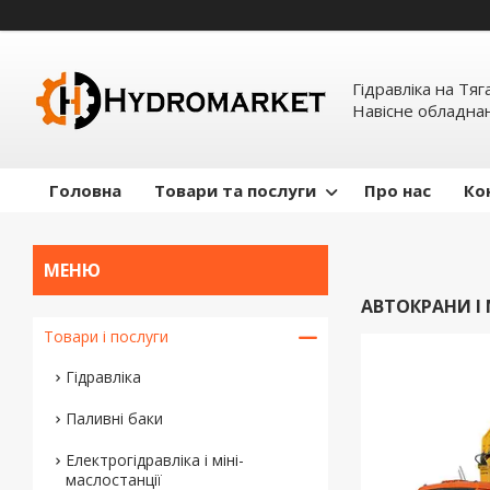
Гідравліка на Тяг
Навісне обладна
Головна
Товари та послуги
Про нас
Ко
АВТОКРАНИ І
Товари і послуги
Гідравліка
Паливні баки
Електрогідравліка і міні-
маслостанції