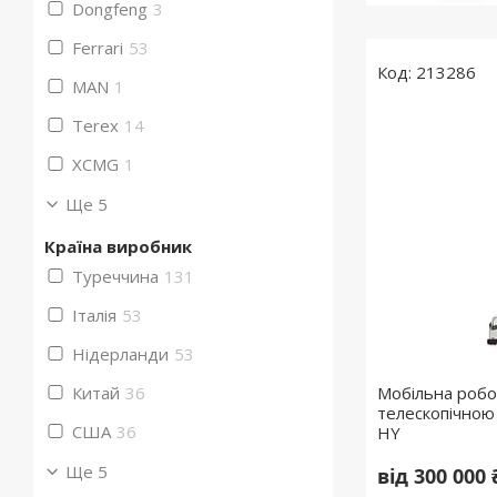
Dongfeng
3
Ferrari
53
213286
MAN
1
Terex
14
XCMG
1
Ще 5
Країна виробник
Туреччина
131
Італія
53
Нідерланди
53
Китай
36
Мобільна робо
телескопічною
США
36
HY
Ще 5
від 300 000 