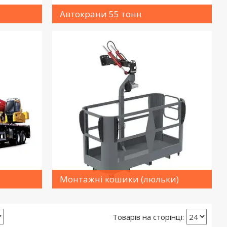
Автокрани 55 тонн
Монтажні кошики (люльки)