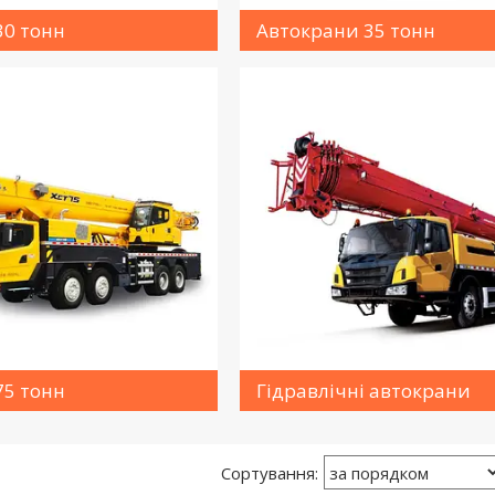
30 тонн
Автокрани 35 тонн
75 тонн
Гідравлічні автокрани