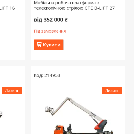
Мобільна робоча платформа з
LIFT 18
телескопічною стрілою СТЕ B-LIFT 27
від 352 000 ₴
Під замовлення
Купити
214953
Лизинг
Лизинг