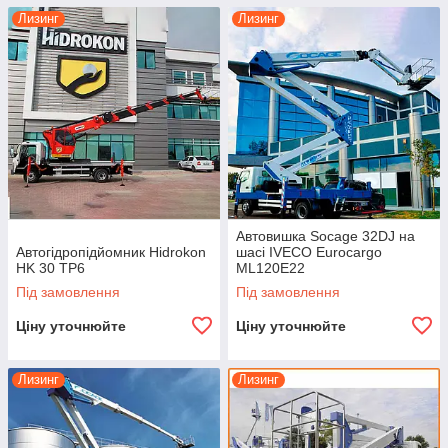
Лизинг
Лизинг
Автовишка Socage 32DJ на
Автогідропідйомник Hidrokon
шасі IVECO Eurocargo
HK 30 TP6
ML120E22
Під замовлення
Під замовлення
Ціну уточнюйте
Ціну уточнюйте
Лизинг
Лизинг