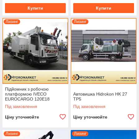
Купити
Купити
Лизинг
Лизинг
Підйомник з робочою
платформою IVECO
Автовишка Hidrokon HK 27
EUROCARGO 120E18
TP5
Під замовлення
Під замовлення
Ціну уточнюйте
Ціну уточнюйте
Лизинг
Лизинг