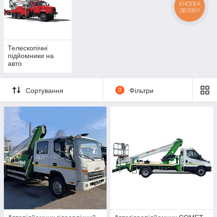
КНОПКА
ЗВ'ЯЗКУ
Телескопічні
підйомники на
авто
Сортування
0
Фільтри