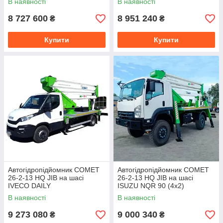
В наявності
В наявності
8 727 600
8 951 240
₴
₴
Купити
Купити
Автогідропідйомник COMET
Автогідропідйомник COMET
26-2-13 HQ JIB на шасі
26-2-13 HQ JIB на шасі
IVECO DAILY
ISUZU NQR 90 (4х2)
В наявності
В наявності
9 273 080
9 000 340
₴
₴