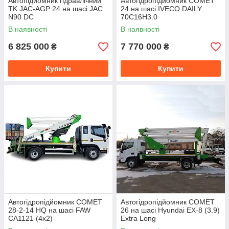
Автопідйомник гідравлічний
Автогідропідйомник COMET
TK JAC-AGP 24 на шасі JAC
24 на шасі IVECO DAILY
N90 DC
70C16H3.0
В наявності
В наявності
6 825 000
7 770 000
₴
₴
Купити
Купити
Автогідропідйомник COMET
Автогідропідйомник COMET
28-2-14 HQ на шасі FAW
26 на шасі Hyundai EX-8 (3.9)
CA1121 (4х2)
Extra Long