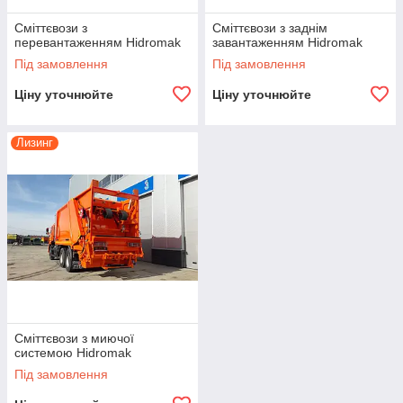
Сміттєвози з
Сміттєвози з заднім
перевантаженням Hidromak
завантаженням Hidromak
Під замовлення
Під замовлення
Ціну уточнюйте
Ціну уточнюйте
Лизинг
Сміттєвози з миючої
системою Hidromak
Під замовлення