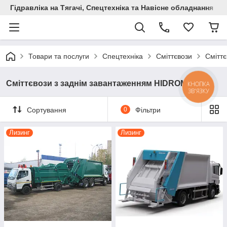
Гідравліка на Тягачі, Спецтехніка та Навісне обладнання
Товари та послуги
Спецтехніка
Сміттєвози
Смітт
Сміттєвози з заднім завантаженням HIDROMAK
КНОПКА
ЗВ'ЯЗКУ
Сортування
0
Фільтри
Лизинг
Лизинг