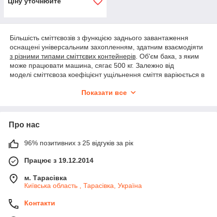
Ціну уточнюйте
Більшість сміттєвозів з функцією заднього завантаження
оснащені універсальним захопленням, здатним взаємодіяти
з різними типами сміттєвих контейнерів
. Об'єм бака, з яким
може працювати машина, сягає 500 кг. Залежно від
моделі сміттєвоза коефіцієнт ущільнення сміття варіюється в
межах 5..8 одиниць. Ефективний механізм дозволяє
Показати все
прискорити термін обслуговування майданчика.
Про нас
96% позитивних з 25 відгуків за рік
Працює з 19.12.2014
м. Тарасівка
Київська область , Тарасівка, Україна
Контакти