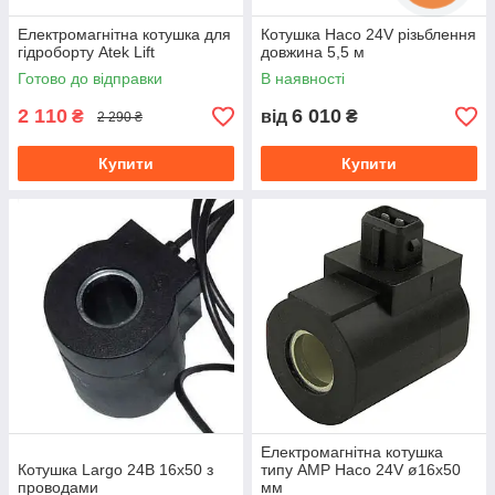
Електромагнітна котушка для
Котушка Haco 24V різьблення
гідроборту Atek Lift
довжина 5,5 м
Готово до відправки
В наявності
2 110
6 010
₴
від
₴
2 290 ₴
Купити
Купити
Електромагнітна котушка
Котушка Largo 24В 16x50 з
типу АМР Haco 24V ø16x50
проводами
мм