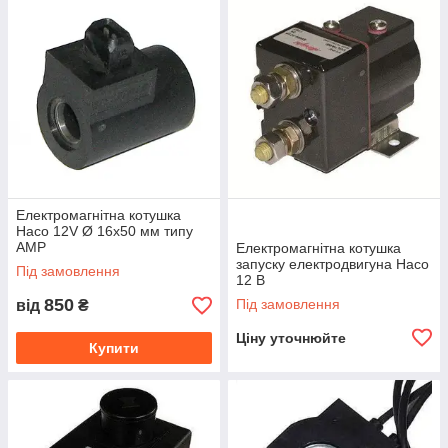
Електромагнітна котушка
Haco 12V Ø 16x50 мм типу
АМР
Електромагнітна котушка
запуску електродвигуна Haco
Під замовлення
12 В
850
Під замовлення
від
₴
Ціну уточнюйте
Купити