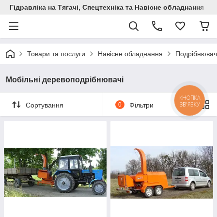
Гідравліка на Тягачі, Спецтехніка та Навісне обладнання
Товари та послуги
Навісне обладнання
Подрібнювач
Мобільні деревоподрібнювачі
КНОПКА
ЗВ'ЯЗКУ
Сортування
0
Фільтри