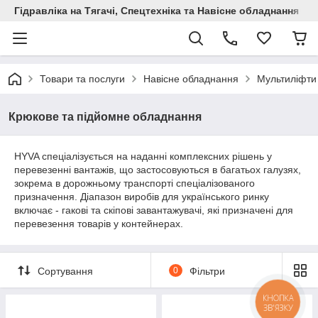
Гідравліка на Тягачі, Спецтехніка та Навісне обладнання
Товари та послуги
Навісне обладнання
Мультиліфти 
Крюкове та підйомне обладнання
HYVA спеціалізується на наданні комплексних рішень у
перевезенні вантажів, що застосовуються в багатьох галузях,
зокрема в дорожньому транспорті спеціалізованого
призначення. Діапазон виробів для українського ринку
включає - гакові та скіпові завантажувачі, які призначені для
перевезення товарів у контейнерах.
Сортування
0
Фільтри
КНОПКА
ЗВ'ЯЗКУ