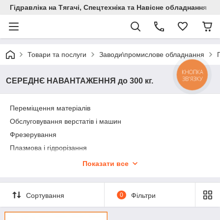
Гідравліка на Тягачі, Спецтехніка та Навісне обладнання
Товари та послуги
Заводи\промислове обладнання
КНОПКА
ЗВ'ЯЗКУ
СЕРЕДНЄ НАВАНТАЖЕННЯ до 300 кг.
Переміщення матеріалів
Обслуговування верстатів і машин
Фрезерування
Плазмова і гідрорізання
Збірка
Показати все
Сортування
0
Фільтри