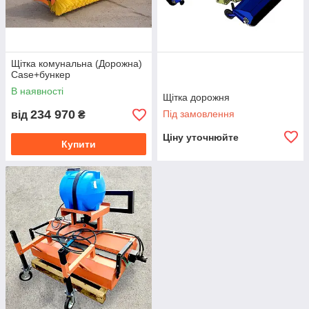
Щітка комунальна (Дорожна)
Case+бункер
В наявності
Щітка дорожня
234 970
Під замовлення
від
₴
Ціну уточнюйте
Купити