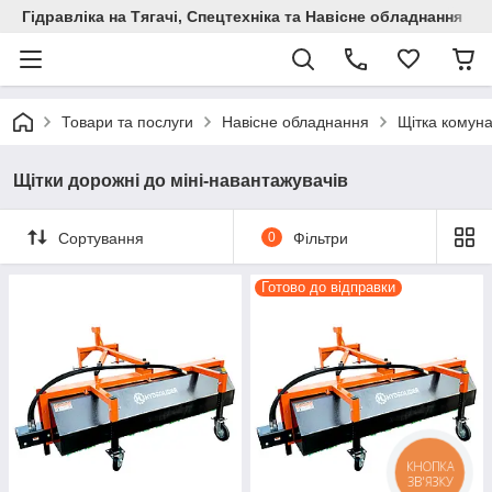
Гідравліка на Тягачі, Спецтехніка та Навісне обладнання
Товари та послуги
Навісне обладнання
Щітка комун
Щітки дорожні до міні-навантажувачів
Сортування
0
Фільтри
Готово до відправки
КНОПКА
ЗВ'ЯЗКУ