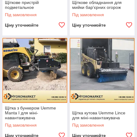
Щіткове пристрій
Щіткове обладнання для
подметальное
мийки бар'єрних огорож
Під замовлення
Під замовлення
Ціну уточнюйте
Ціну уточнюйте
Щітка з бункером Uemme
Manta I для міні-
Щітка кутова Uemme Lince
навантажувача
для міні-навантажувача
Під замовлення
Під замовлення
Ціну уточнюйте
Ціну уточнюйте