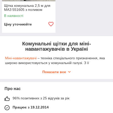
Щітка комунальна 2,5 м для
МАЗ 551605 з поливом
В наявності
Ціну уточнюйте
Комунальні щітки для міні-
навантажувачів в Україні
Міні-навантажувачі
– техніка спеціального призначення, яка
широко використовується у комунальній галузі. З її
допомогою виконуються різнопланові збиральні роботи,
Показати все
забезпечується підтримання чистоти та охайності міської
інфраструктури. І тут не обійтися без спеціального навісного
обладнання – потрібна якісна щітка для міні-навантажувача. І
знайти таку продукцію на максимально вигідних умовах
Про нас
можна у каталозі товарів «Гідромаркет». Серед
представленого асортименту ви гарантовано підберете
96% позитивних з 25 відгуків за рік
обладнання під умови експлуатації, зможете на практиці
переконатися в його високій якості і надійності. І все це за
Працює з 19.12.2014
більш ніж розумною ціною.