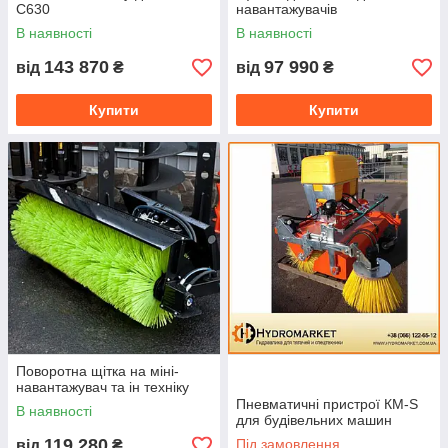
C630
навантажувачів
В наявності
В наявності
143 870
97 990
від
₴
від
₴
Купити
Купити
Поворотна щітка на міні-
навантажувач та ін техніку
Пневматичні пристрої КМ-S
В наявності
для будівельних машин
119 280
Під замовлення
від
₴