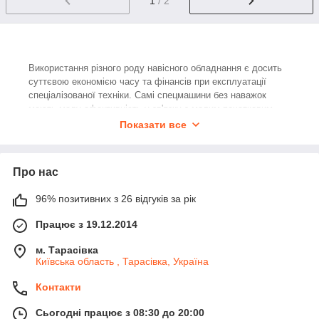
1
/ 2
Використання різного роду навісного обладнання є досить
суттєвою економією часу та фінансів при експлуатації
спеціалізованої техніки. Самі спецмашини без наважок
мають малу ефективність у зв'язку з малим початковим
функціоналом. У свою чергу, з таким пристосуванням, як
Показати все
комунальний піскорозкидач, трактор, вантажний автомобіль
або навантажувач може стати надзвичайно корисним у
поганих погодних умовах, позбавляючи місто або селище
Про нас
від неприємностей, що доставляються ожеледицею.
96% позитивних з 26 відгуків за рік
Купити розкидач піску у Киеві по кращій
Працює з 19.12.2014
ціні
м. Тарасівка
Щороку в холодну пору року в багатьох областях
Київська область , Тарасівка, Україна
країни настає період, який докучає жителям різних
населених пунктів поганою прохідністю доріг і тротуарів.
Контакти
Мерзлі і розкатані дорожні смуги, затоптаний сніг і
Сьогодні працює з 08:30 до 20:00
крижаний наст провокують загальний колапс, особливо