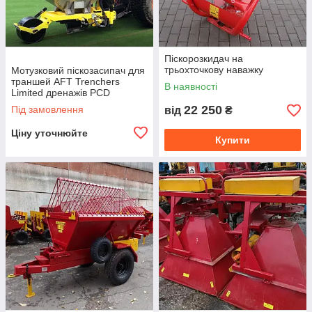
Піскорозкидач на
трьохточкову наважку
Мотузковий піскозасипач для
траншей AFT Trenchers
В наявності
Limited дренажів PCD
22 250
Під замовлення
від
₴
Ціну уточнюйте
Купити