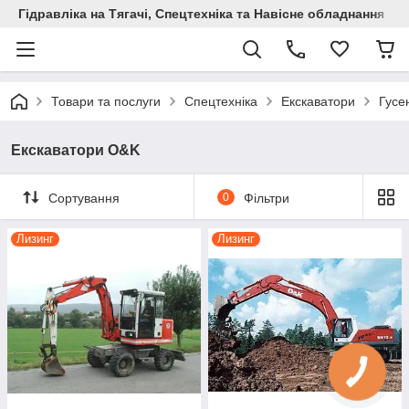
Гідравліка на Тягачі, Спецтехніка та Навісне обладнання
Товари та послуги
Спецтехніка
Екскаватори
Гусе
Екскаватори O&K
Сортування
0
Фільтри
Лизинг
Лизинг