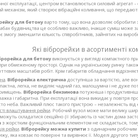
учної експлуатації, центром встановлюється силовий агрегат 
й механізм, який створює вібраційні коливання, що передают
рейку для бетону
варто тому, що вона дозволяє обробити 
абах будівництва це особливо важливо, інакше суміш може з
 змогу зменшити кількість співробітників, зайнятих на вироб
Які віброрейки в асортименті ко
брорейка для бетону
виконується у вигляді компактного п
при обмеженому просторі. Однак на українському ринку також
уттєвих масштабів робіт. Крім габаритів обладнання відрізня
уна
.
Віброрейка електрична
доступніша за вартістю, але в
актна, легка, не виділяє чадний газ, малошумна і не дуже п
приміщень.
Віброрейка бензинова
потужніша і продуктивніш
важка і габаритна. При експлуатації вона викидає у повітря п
то неба. Важливий плюс такого пристрою – незалежність від
сті влаштування рейки
. Робочий вузол може мати велику ши
можуть складатися секційно (її збирають із частин дома заст
а
з жорстким функціональним елементом не складається, тому
ія рейки
.
Віброрейку можна купити
з одинарним робочим е
жу, яка ковзає по поверхні та вирівнює її. Моделі другого тип