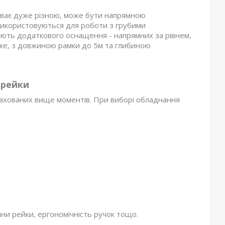
 буває дуже різною, може бути напрямною
використовуються для роботи з грубими
ують додаткового оснащення - напрямних за рівнем,
гке, з довжиною рамки до 5м та глибиною
орейки
рахованих вище моментів. При виборі обладнання
ни рейки, ергономічність ручок тощо.