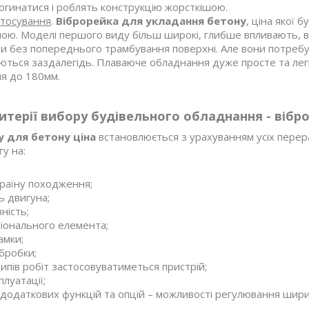
огинатися і роблять конструкцію жорсткішою.
стосування
.
Віброрейка для укладання бетону
, ціна якої
ою. Моделі першого виду більш широкі, глибше впливають, 
и без попереднього трамбування поверхні. Але вони потреб
яються заздалегідь. Плаваюче обладнання дуже просте та ле
я до 180мм.
итерії вибору будівельного обладнання - вібр
у для бетону ціна
встановлюється з урахуванням усіх пере
у на:
країну походження;
ь двигуна;
ність;
іонального елемента;
амки;
бробки;
типів робіт застосовуватиметься пристрій;
плуатації;
 додаткових функцій та опцій – можливості регулювання шири