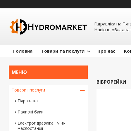
Гідравліка на Тяг
Навісне обладна
Головна
Товари та послуги
Про нас
Ко
ВІБРОРЕЙКИ
Товари і послуги
Гідравліка
Паливні баки
Електрогідравліка і міні-
маслостанції