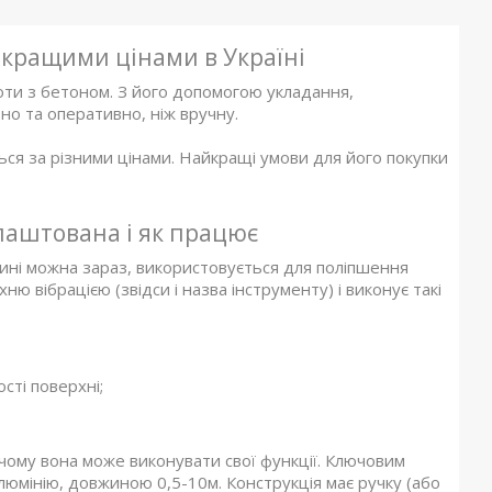
йкращими цінами в Україні
ти з бетоном. З його допомогою укладання,
о та оперативно, ніж вручну.
ться за різними цінами. Найкращі умови для його покупки
лаштована і як працює
ині можна зараз, використовується для поліпшення
ю вібрацією (звідси і назва інструменту) і виконує такі
сті поверхні;
чому вона може виконувати свої функції. Ключовим
люмінію, довжиною 0,5-10м. Конструкція має ручку (або