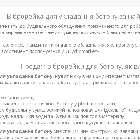
Віброрейка для укладання бетону за на
лежать до будівельного обладнання, призначеного для робо
та вирівнювання бетонних сумішей виконують більш ефективн
ставлені різні види та типи даного обладнання, яке пропонує
асортимент пропонується у «Hydromarket».
Продаж віброрейки для бетону, як в
ля укладання бетону, купити
яку в нашому інтернет-магаз
х характеристик залитого бетону. Пристрій впливає на поверхн
бетонну суміш;
оникненню незастиглого бетону у різні порожнини;
 у будівельну суміш великий наповнювач для ідеальної гладко
ходу надлишків води та бульбашок повітря з матеріалу;
поверхню, готує її до чистового пригладжування правилом.
ля укладання бетону
має специфічну конструкцію, завдяки 
ння є рамка у вигляді будівельного правила, виготовлена з а