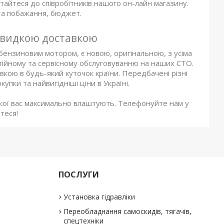
тайтеся до співробітників нашого он-лайн магазину.
та побажання, бюджет.
 швидкою доставкою
бензиновим мотором, є новою, оригінальною, з усіма
нтійному та сервісному обслуговуванню на наших СТО.
вкою в будь-який куточок країни. Передбачені різні
пки та найвигідніші ціни в Україні.
 якої вас максимально влаштують. Телефонуйте нам у
теся!
ПОСЛУГИ
Установка гідравліки
Переобладнання самоскидів, тягачів,
спецтехніки