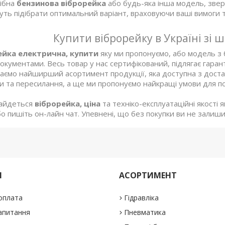
ібна
бензинова віброрейка
або будь-яка інша модель, звер
ть підібрати оптимальний варіант, враховуючи ваші вимоги 
Купити віброрейку в Україні зі
ейка електрична, купити
яку ми пропонуємо, або модель з 
окументами. Весь товар у нас сертифікований, підлягає гара
маємо найширший асортимент продукції, яка доступна з доста
и та пересилання, а ще ми пропонуємо найкращі умови для поку
найдеться
віброрейка, ціна
та техніко-експлуатаційні якості
о пишіть он-лайн чат. Упевнені, що без покупки ви не залиши
М
АСОРТИМЕНТ
 оплата
Гідравліка
апитання
Пневматика