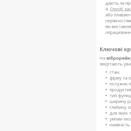
дають їм пр
Спосіб за
або плаваюч
нерівностям
які виставл
опрацюванн
Ключові кр
На
віброрейк
звертають уваг
стан;
фірму та 
потужніст
продуктив
тип функц
ширину р
глибину о
для яких 
умови екс
наявність