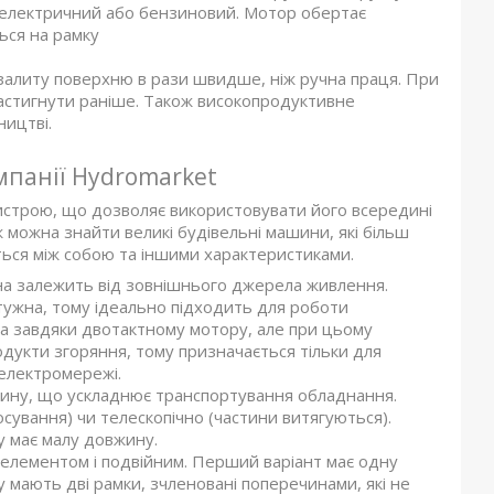
- електричний або бензиновий. Мотор обертає
ься на рамку
залиту поверхню в рази швидше, ніж ручна праця. При
астигнути раніше. Також високопродуктивне
ництві.
мпанії Hydromarket
ристрою, що дозволяє використовувати його всередині
 можна знайти великі будівельні машини, які більш
ється між собою та іншими характеристиками.
она залежить від зовнішнього джерела живлення.
отужна, тому ідеально підходить для роботи
а завдяки двотактному мотору, але при цьому
родукти згоряння, тому призначається тільки для
 електромережі.
рину, що ускладнює транспортування обладнання.
осування) чи телескопічно (частини витягуються).
 має малу довжину.
лементом і подвійним. Перший варіант має одну
у мають дві рамки, зчленовані поперечинами, які не