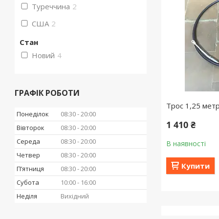
Туреччина
2
США
2
Стан
Новий
4
ГРАФІК РОБОТИ
Трос 1,25 метр
Понеділок
08:30
20:00
1 410 ₴
Вівторок
08:30
20:00
Середа
08:30
20:00
В наявності
Четвер
08:30
20:00
Купити
Пʼятниця
08:30
20:00
Субота
10:00
16:00
Неділя
Вихідний