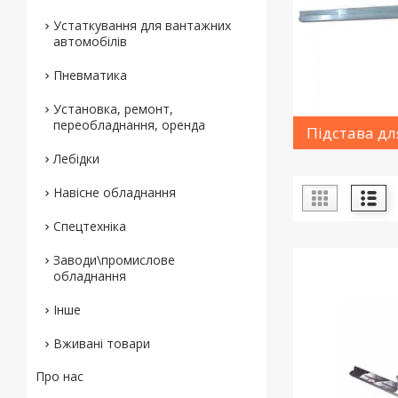
Устаткування для вантажних
автомобілів
Пневматика
Установка, ремонт,
переобладнання, оренда
Підстава дл
Лебідки
Навісне обладнання
Спецтехніка
Заводи\промислове
обладнання
Інше
Вживані товари
Про нас