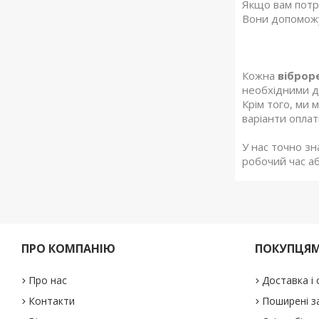
Якщо вам потр
Вони допоможу
Кожна
віброр
необхідними д
Крім того, ми 
варіанти оплат
У нас точно з
робочий час аб
ПРО КОМПАНІЮ
ПОКУПЦЯ
Про нас
Доставка і
Контакти
Поширені з