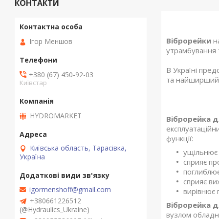
КОНТАКТИ
Віброрейки
на
Ігор Меншов
утрамбування 
В Україні пред
+380 (67) 450-92-03
та найширший 
Київстар
HYDROMARKET
Віброрейка д
експлуатаційни
функції:
Київська область, Тарасівка,
ущільнює 
Україна
сприяє пр
поглиблює
сприяє ви
igormenshoff@gmail.com
вирівнює 
+380661226512
Віброрейка д
(@Hydraulics_Ukraine)
вузлом обладна