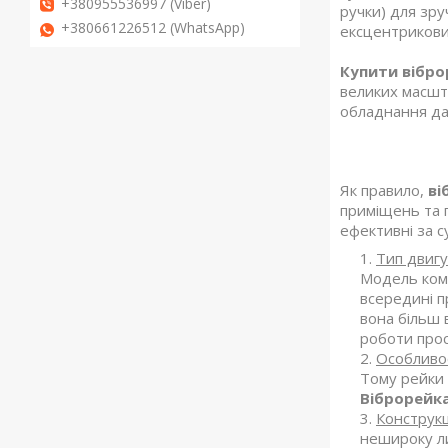
+380955536997 (Viber)
ручки) для зр
+380661226512 (WhatsApp)
ексцентрикови
Купити вібро
великих масшт
обладнання дає
Як правило,
ві
приміщень та 
ефективні за с
Тип двиг
Модель комп
всередині 
вона більш 
роботи прос
Особливо
Тому рейки 
Віброрейк
Конструкц
нешироку ли