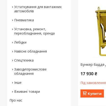
Устаткування для вантажних
автомобілів
Пневматика
Установка, ремонт,
переобладнання, оренда
Лебідки
Навісне обладнання
Спецтехніка
Бункер баддя 
Заводи\промислове
17 930 ₴
обладнання
Інше
Під замовлення
Вживані товари
Купити
Про нас