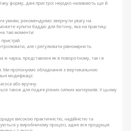
таку форму, дані пристрої нерідко називають ще й
очі умови, рекомендуємо звернути увагу на
зможете купити баддю для бетону, яка на практиці
на такі моменти:
 пристрій.
онтролювати, але і регулювати рівномірність
 ж чарка, представлені як в поворотному, так і в
м. Ми пропонуємо обладнання з вертикальною
ьні модифікації.
соса або вручну.
я також для подачі різних сипких матеріалів. У цьому
орадує високою практичністю, надійністю та
овуються у виробничому процесі, адже вся продукція
ені у її якості.