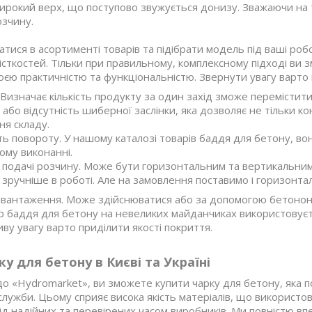
широкий верх, що поступово звужується донизу. Зважаючи на 
озчину.
тися в асортименті товарів та підібрати модель під ваші роб
істкостей. Тільки при правильному, комплексному підході ви 
оєю практичністю та функціональністю. Звернути увагу варто 
. Визначає кількість продукту за один захід зможе перемістити
 або відсутність шиберної заслінки, яка дозволяє не тільки к
я складу.
ь повороту. У нашому каталозі товарів баддя для бетону, вона
му виконанні.
 подачі розчину. Може бути горизонтальним та вертикальни
 зручніше в роботі. Але на замовлення поставимо і горизонтал
авантаження. Може здійснюватися або за допомогою бетонона
 баддя для бетону на невеликих майданчиках використовуєтьс
ву увагу варто приділити якості покриття.
у для бетону в Києві та Україні
о «Hydromarket», ви зможете купити чарку для бетону, яка п
служби. Цьому сприяє висока якість матеріалів, що використ
ід надійних та перевірених часом виробників. Ми повністю впевн