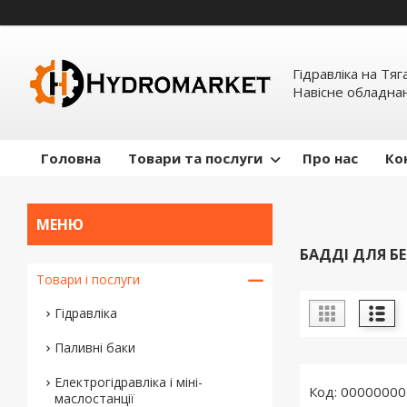
Гідравліка на Тяг
Навісне обладна
Головна
Товари та послуги
Про нас
Ко
БАДДІ ДЛЯ Б
Товари і послуги
Гідравліка
Паливні баки
Електрогідравліка і міні-
00000000
маслостанції