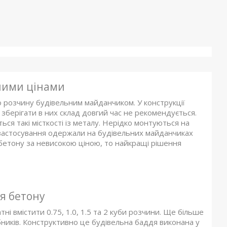
дними цінами
 розчину будівельним майданчиком. У конструкції
зберігати в них склад довгий час не рекомендується.
я такі місткості із металу. Нерідко монтуються на
ке застосування одержали на будівельних майданчиках
я бетону за невисокою ціною, то найкращі рішення
я бетону
тні вмістити 0.75, 1.0, 1.5 та 2 куби розчини. Ще більше
бників. Конструктивно це будівельна баддя виконана у