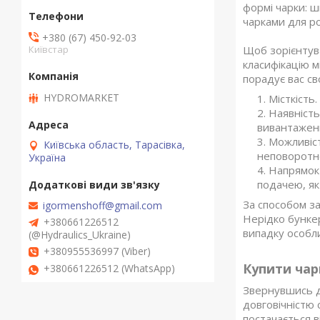
формі чарки: 
чарками для р
+380 (67) 450-92-03
Щоб зорієнтува
Київстар
класифікацію м
порадує вас св
HYDROMARKET
Місткість
Наявність
вивантаженн
Можливіст
Київська область, Тарасівка,
неповоротно
Україна
Напрямок
подачею, як
За способом з
igormenshoff@gmail.com
Нерідко бункер
+380661226512
випадку особли
(@Hydraulics_Ukraine)
+380955536997 (Viber)
Купити чарк
+380661226512 (WhatsApp)
Звернувшись д
довговічністю 
постачається в