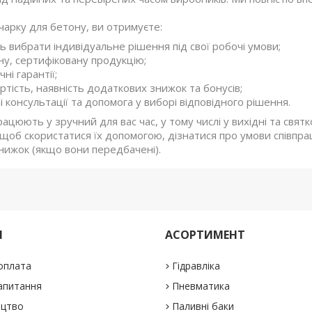
чарку для бетону, ви отримуєте:
ь вибрати індивідуальне рішення під свої робочі умови;
ну, сертифіковану продукцію;
чні гарантії;
артість, наявність додаткових знижок та бонусів;
і консультації та допомога у виборі відповідного рішення.
рацюють у зручний для вас час, у тому числі у вихідні та свя
щоб скористатися їх допомогою, дізнатися про умови співпрац
нижок (якщо вони передбачені).
М
АСОРТИМЕНТ
 оплата
Гідравліка
апитання
Пневматика
ицтво
Паливні баки