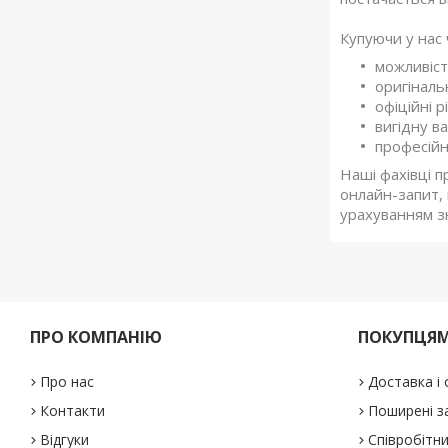
Купуючи у нас 
можливіст
оригіналь
офіційні рі
вигідну в
професійн
Наші фахівці п
онлайн-запит, 
урахуванням з
ПРО КОМПАНІЮ
ПОКУПЦЯ
Про нас
Доставка і
Контакти
Поширені з
Відгуки
Співробітн