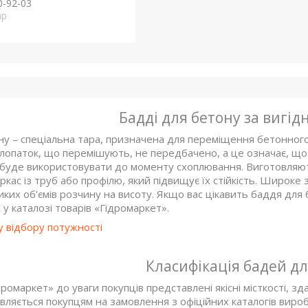
0-92-03
ар
Бадді для бетону за вигі
ну – спеціальна тара, призначена для переміщення бетонного
лопаток, що перемішують, не передбачено, а це означає, що 
буде використовувати до моменту схоплювання. Виготовляютьс
ркас із труб або профілю, який підвищує їх стійкість. Широ
иких об'ємів розчину на висоту. Якщо вас цікавить баддя дл
 у каталозі товарів «Гідромаркет».
у відбору потужності
Класифікація бадей дл
ромаркет» до уваги покупців представлені якісні місткості, зда
вляється покупцям на замовлення з офіційних каталогів виро