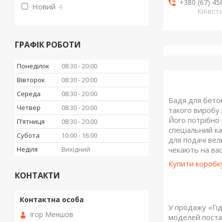
+380 (67) 45
Новий
4
Київст
ГРАФІК РОБОТИ
Понеділок
08:30
20:00
Вівторок
08:30
20:00
Середа
08:30
20:00
Бадя для бето
Четвер
08:30
20:00
такого виробу 
Його потрібно 
Пʼятниця
08:30
20:00
спеціальний ка
Субота
10:00
16:00
для подачі вел
чекають на вас
Неділя
Вихідний
Купити коробк
КОНТАКТИ
У продажу «Гід
Ігор Меншов
моделей поста