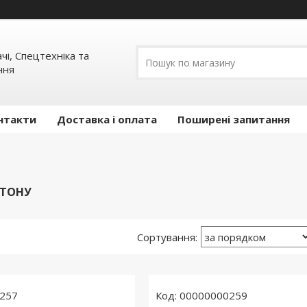
ачі, Спецтехніка та
ння
нтакти
Доставка і оплата
Поширені запитання
ЕТОНУ
257
00000000259