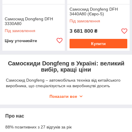
Самоскид Dongfeng DFH
3440A80 (Євро-5)
Самоскид Dongfeng DFH
Під замовлення
3330A80
3 681 800
Під замовлення
₴
Ціну уточнюйте
Купити
Самоскиди Dongfeng в Україні: великий
вибір, кращі ціни
Самоскид Dongfeng – автомобільна техніка від китайського
виробника, що спеціалізується на виробництві досить
широкого номенклатурного ряду сільськогосподарської
Показати все
спецтехніки
та вантажівок та інших машин комерційного
призначення. Завдяки тісній співпраці з японським
автобрендом Nissan, компанії Dongfeng вдається випускати
на ринок справді надійну та конкурентну продукцію,
Про нас
яка користується підвищеним попитом у багатьох країнах
світу. Якщо ви плануєте купити самоскид Донг Фенг,
88% позитивних з 27 відгуків за рік
звертайтесь в інтернет-магазин компанії «Hydromarket». Тут