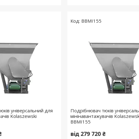
BBMI155
юків універсальний для
Подрібнювач тюків універсал
ачів Kolaszewski
мінінавантажувачів Kolaszewsk
BBMI155
₴
від 279 720 ₴