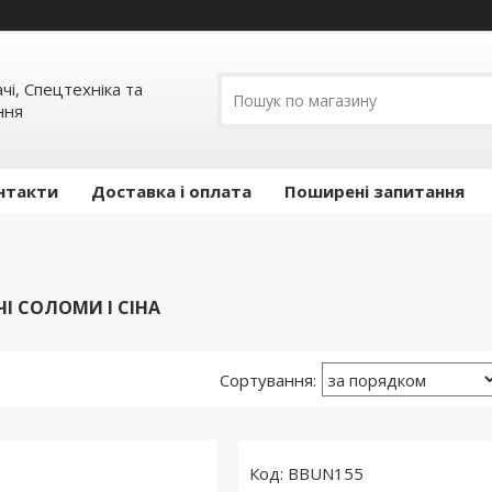
ачі, Спецтехніка та
ння
нтакти
Доставка і оплата
Поширені запитання
І СОЛОМИ І СІНА
BBUN155