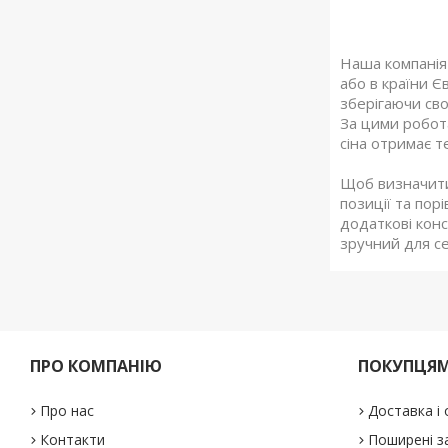
Наша компанія 
або в країни Є
зберігаючи сво
За цими робот
сіна отримає т
Щоб визначити
позиції та пор
додаткові конс
зручний для с
ПРО КОМПАНІЮ
ПОКУПЦЯ
Про нас
Доставка і
Контакти
Поширені з