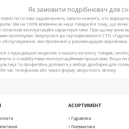
Як замовити подрібнювач для сін
повністю готова задовольнить запити кожного, хто вирішить 
вропи. Ми на 100% впевнені як наші товари й в тому, що вон
ї початкові експлуатаційні характеристики. При цьому вони в
ами пропонуємо звернутися до сертифікованого СТО «Гідрома
е обслуговування, яке прописано у рекомендаціях виробника.
ся з підходящою моделлю з нашого каталогу товарів, необхі
івняти їх із майбутніми експлуатаційними процесами. Якщо на 
ультації та професійна допомога у виборі дробарки для соло
ебе час телефоном або через форму зворотного зв'язку.
М
АСОРТИМЕНТ
 оплата
Гідравліка
апитання
Пневматика