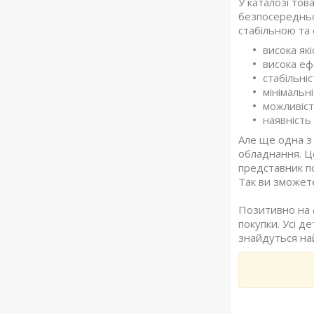
У каталозі тов
безпосередньо
стабільною та
висока як
висока еф
стабільніс
мінімальн
можливіст
наявність 
Але ще одна з 
обладнання. Це
представник п
Так ви зможете
Позитивно на 
покупки. Усі д
знайдуться най