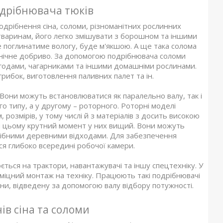
одрібнювача тюків
подрібнення сіна, соломи, різноманітних рослинних
варинам, його легко змішувати з борошном та іншими
е поглинатиме вологу, буде м'якшою. А ще така солома
нічне добриво. За допомогою подрібнювача соломи
ягодами, чагарниками та іншими домашніми рослинами.
рибок, виготовлення паливних палет та ін.
. Вони можуть встановлюватися як паралельно валу, так і
 типу, а у другому – роторного. Роторні моделі
озмірів, у тому числі й з матеріалів з досить високою
ри цьому крутний момент у них вищий. Вони можуть
 дрібними деревними відходами. Для забезпечення
я глибоко всередині робочої камери.
ться на трактори, навантажувачі та іншу спецтехніку. У
 міцний монтаж на техніку. Працюють такі подрібнювачі
ини, відведену за допомогою валу відбору потужності.
в сіна та соломи