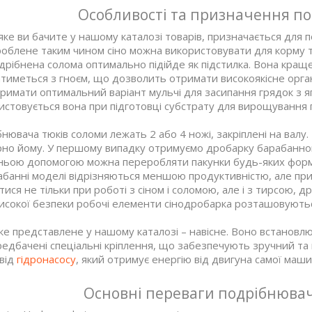
Особливості та призначення п
яке ви бачите у нашому каталозі товарів, призначається для 
облене таким чином сіно можна використовувати для корму т
дрібнена солома оптимально підійде як підстилка. Вона кращ
тиметься з гноєм, що дозволить отримати високоякісне орга
римати оптимальний варіант мульчі для засипання грядок з 
стовується вона при підготовці субстрату для вирощування г
бнювача тюків соломи лежать 2 або 4 ножі, закріплені на валу
но йому. У першому випадку отримуємо дробарку барабанного
хньою допомогою можна переробляти пакунки будь-яких форм, р
рабанні моделі відрізняються меншою продуктивністю, але п
ися не тільки при роботі з сіном і соломою, але і з тирсою,
исокої безпеки робочі елементи сінодробарка розташовуютьс
е представлене у нашому каталозі – навісне. Воно встановлює
редбачені спеціальні кріплення, що забезпечують зручний та
 від
гідронасосу
, який отримує енергію від двигуна самої маш
Основні переваги подрібнювачі