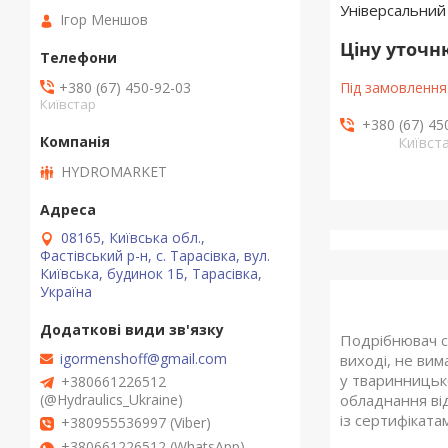
Універсальний
Ігор Меншов
Ціну уточ
+380 (67) 450-92-03
Під замовлення
Київстар
+380 (67) 45
Київст
HYDROMARKET
08165, Київська обл.,
Фастівський р-н, с. Тарасівка, вул.
Київська, будинок 1Б, Тарасівка,
Україна
Подрібнювач с
igormenshoff@gmail.com
виході, не ви
у тваринницько
+380661226512
обладнання від
(@Hydraulics_Ukraine)
із сертифіката
+380955536997 (Viber)
+380661226512 (WhatsApp)