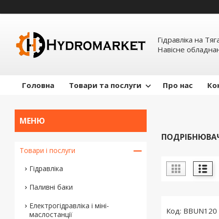
Гідравліка на Тяг
Навісне обладна
Головна
Товари та послуги
Про нас
Ко
ПОДРІБНЮВАЧ
Товари і послуги
Гідравліка
Паливні баки
Електрогідравліка і міні-
BBUN120
маслостанції