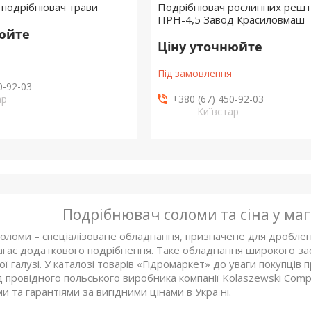
 подрібнювач трави
Подрібнювач рослинних решт
ПРН-4,5 Завод Красиловмаш
нюйте
Ціну уточнюйте
Під замовлення
0-92-03
ар
+380 (67) 450-92-03
Київстар
Подрібнювач соломи та сіна у маг
оломи – спеціалізоване обладнання, призначене для дробленн
магає додаткового подрібнення. Таке обладнання широкого за
ї галузі. У каталозі товарів «Гідромаркет» до уваги покупців
 провідного польського виробника компанії Kolaszewski Compa
ми та гарантіями за вигідними цінами в Україні.