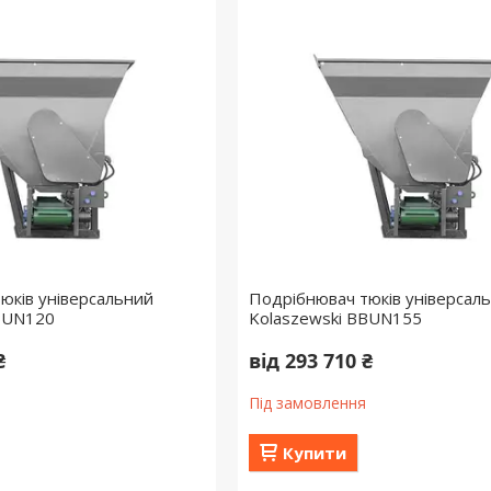
юків універсальний
Подрібнювач тюків універсал
BBUN120
Kolaszewski BBUN155
₴
від 293 710 ₴
Під замовлення
Купити