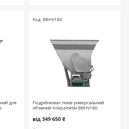
BBHV180
ьний для
Подрібнювач тюків універсальний
i
об'ємний Kolaszewski BBHV180
від 349 650 ₴