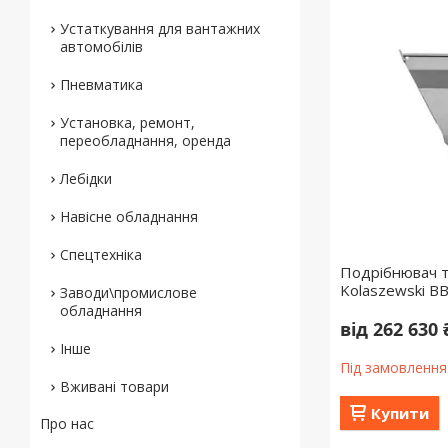
Устаткування для вантажних
автомобілів
Пневматика
Установка, ремонт,
переобладнання, оренда
Лебідки
Навісне обладнання
Спецтехніка
Подрібнювач т
Kolaszewski 
Заводи\промислове
обладнання
від 262 630 
Інше
Під замовлення
Вживані товари
Купити
Про нас