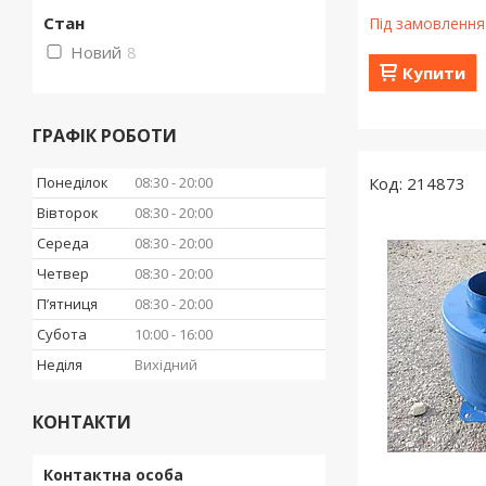
Стан
Під замовлення
Новий
8
Купити
ГРАФІК РОБОТИ
Понеділок
08:30
20:00
214873
Вівторок
08:30
20:00
Середа
08:30
20:00
Четвер
08:30
20:00
Пʼятниця
08:30
20:00
Субота
10:00
16:00
Неділя
Вихідний
КОНТАКТИ