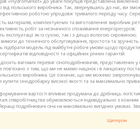
арів «Hydromarket» до уваги покупців представлена ​​виключно
 від польського виробника. Так, звернувшись до нас, ви змо
 ефективною роботою упродовж тривалого періоду часу. Серед
ість матеріалів, комплектуючих та виготовлення: виробник ре
ективність робіт за незначного споживання енергоресурсів;
ть експлуатації як із сухою, так і з дещо вологою сировиною;
і вимоги до технічного обслуговування, простота та зручність 
ь підібрати модель під майбутні робочі умови щодо продукти
сертифікатів відповідності та офіційних річних гарантій.
досить вагомих переваг сіноподрібнювачів, представлених у н
 пов'язано з тим, що ми не маємо націнок і в ланцюжку поста
ольського виробника. Це означає, що ми можемо запропонуват
 купити сінодробарку високої якості та за максимально прив
формування вартості впливає продумана до дрібниць логістика
еталі співробітництва обумовлюються індивідуально з кожним к
кращі подрібнювачі сіна на максимально вигідних умовах. Зв
Щепорізи