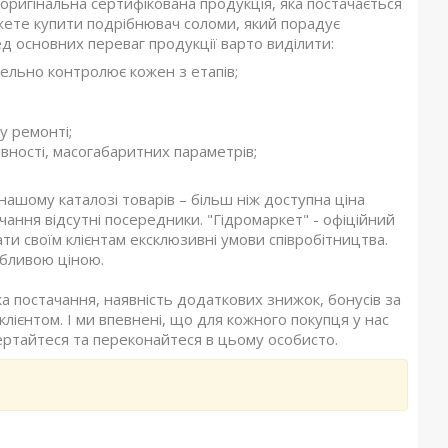
 оригінальна сертифікована продукція, яка постачається
жете купити подрібнювач соломи, який порадує
 основних переваг продукції варто виділити:
тельно контролює кожен з етапів;
у ремонті;
вності, масогабаритних параметрів;
ашому каталозі товарів – більш ніж доступна ціна
чання відсутні посередники. "Гідромаркет" - офіційний
и своїм клієнтам ексклюзивні умови співробітництва.
абливою ціною.
 постачання, наявність додаткових знижок, бонусів за
лієнтом. І ми впевнені, що для кожного покупця у нас
ертайтеся та переконайтеся в цьому особисто.