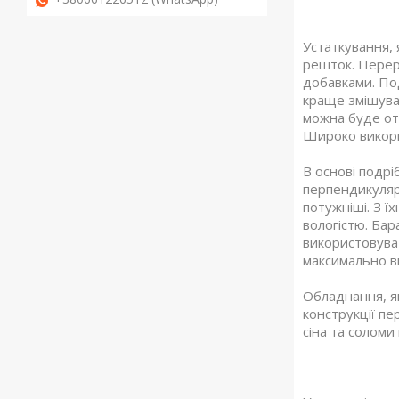
Устаткування, 
решток. Перер
добавками. По
краще змішува
можна буде от
Широко викори
В основі подрі
перпендикуляр
потужніші. З ї
вологістю. Ба
використовуват
максимально в
Обладнання, як
конструкції пе
сіна та соломи