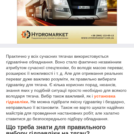
Практично у всіх сучасних тягачах використовується
гідравлічне обладнання. Воно стало фактично незамінним
атрибутом сучасної спецтехніки, бо володіє масою переваг,
розширює її можливості і т. д. Але для отримання реальних
переваг дуже важливо розуміти, як правильно вибирати
гідравліку для тягача. Є кілька корисних порад, нюансів,
знання яких у подібній ситуації просто необхідно для всякого
володаря тягача. Вибір також важливий, як і
установка
гідравліки
.
Не можна підібрати якісну гідравліку і бездарно,
неправильно її встановити. Також не варто шукати надійних
майстрів для проведення настановних робіт, але халатно
ставитися до безпосереднього підбору обладнання.
Що треба знати для правильного
вибору гідравліки на тягач?