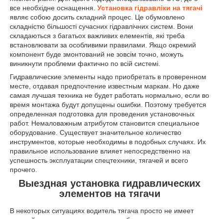
все необхідне оснащення.
Установка гідравліки на тягачі
являє собою досить складний процес. Це обумовлено
складністю більшості сучасних гідравлічних систем. Вони
складаються з багатьох важливих елементів, які треба
встановлювати за особливими правилами. Якщо окремий
компонент буде змонтований не зовсім точно, можуть
виникнути проблеми фактично по всій системі.
Гидравлические элементы надо приобретать в проверенном
месте, отдавая предпочтение известным маркам. Но даже
самая лучшая техника не будет работать нормально, если во
время монтажа будут допущены ошибки. Поэтому требуется
определенная подготовка для проведения установочных
работ. Немаловажным атрибутом становится специальное
оборудование. Существует значительное количество
инструментов, которые необходимы в подобных случаях. Их
правильное использование влияет непосредственно на
успешность эксплуатации спецтехники, тягачей и всего
прочего.
Выездная установка гидравлических
элементов на тягачи
В некоторых ситуациях водитель тягача просто не имеет