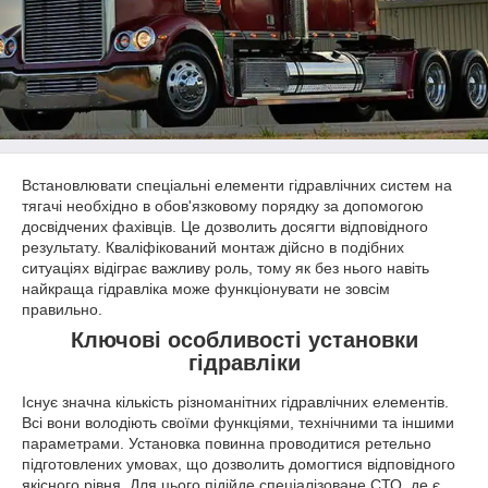
Встановлювати спеціальні елементи гідравлічних систем на
тягачі необхідно в обов'язковому порядку за допомогою
досвідчених фахівців. Це дозволить досягти відповідного
результату. Кваліфікований монтаж дійсно в подібних
ситуаціях відіграє важливу роль, тому як без нього навіть
найкраща гідравліка може функціонувати не зовсім
правильно.
Ключові особливості установки
гідравліки
Існує значна кількість різноманітних гідравлічних елементів.
Всі вони володіють своїми функціями, технічними та іншими
параметрами. Установка повинна проводитися ретельно
підготовлених умовах, що дозволить домогтися відповідного
якісного рівня. Для цього підійде спеціалізоване СТО, де є