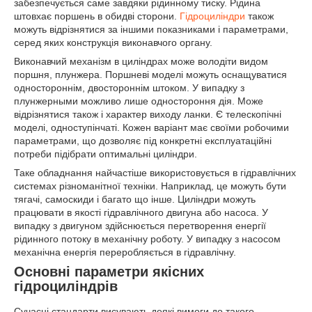
забезпечується саме завдяки рідинному тиску. Рідина
штовхає поршень в обидві сторони.
Гідроциліндри
також
можуть відрізнятися за іншими показниками і параметрами,
серед яких конструкція виконавчого органу.
Виконавчий механізм в циліндрах може володіти видом
поршня, плунжера. Поршневі моделі можуть оснащуватися
одностороннім, двостороннім штоком. У випадку з
плунжерными можливо лише одностороння дія. Може
відрізнятися також і характер виходу ланки. Є телескопічні
моделі, одноступінчаті. Кожен варіант має своїми робочими
параметрами, що дозволяє під конкретні експлуатаційні
потреби підібрати оптимальні циліндри.
Таке обладнання найчастіше використовується в гідравлічних
системах різноманітної техніки. Наприклад, це можуть бути
тягачі, самоскиди і багато що інше. Циліндри можуть
працювати в якості гідравлічного двигуна або насоса. У
випадку з двигуном здійснюється перетворення енергії
рідинного потоку в механічну роботу. У випадку з насосом
механічна енергія переробляється в гідравлічну.
Основні параметри якісних
гідроциліндрів
Сучасні стандарти висувають деякі вимоги до такого