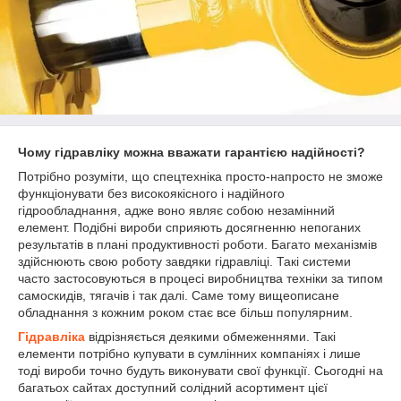
Чому гідравліку можна вважати гарантією надійності?
Потрібно розуміти, що спецтехніка просто-напросто не зможе
функціонувати без високоякісного і надійного
гідрообладнання, адже воно являє собою незамінний
елемент. Подібні вироби сприяють досягненню непоганих
результатів в плані продуктивності роботи. Багато механізмів
здійснюють свою роботу завдяки гідравліці. Такі системи
часто застосовуються в процесі виробництва техніки за типом
самоскидів, тягачів і так далі. Саме тому вищеописане
обладнання з кожним роком стає все більш популярним.
Гідравліка
відрізняється деякими обмеженнями. Такі
елементи потрібно купувати в сумлінних компаніях і лише
тоді вироби точно будуть виконувати свої функції. Сьогодні на
багатьох сайтах доступний солідний асортимент цієї