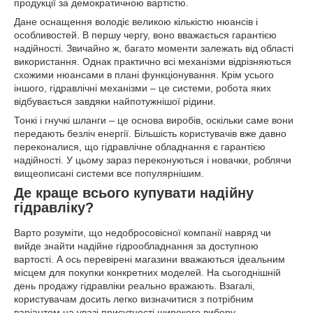
продукції за демократичною вартістю.
Дане оснащення володіє великою кількістю нюансів і
особливостей. В першу чергу, воно вважається гарантією
надійності. Звичайно ж, багато моменти залежать від області
використання. Однак практично всі механізми відрізняються
схожими нюансами в плані функціонування. Крім усього
іншого, гідравлічні механізми – це системи, робота яких
відбувається завдяки найпотужнішої рідини.
Тонкі і гнучкі шланги – це основа виробів, оскільки саме вони
передають безліч енергії. Більшість користувачів вже давно
переконалися, що гідравлічне обладнання є гарантією
надійності. У цьому зараз переконуються і новачки, роблячи
вищеописані системи все популярнішим.
Де краще всього купувати надійну
гідравліку?
Варто розуміти, що недобросовісної компанії навряд чи
вийде знайти надійне гідрообладнання за доступною
вартості. А ось перевірені магазини вважаються ідеальним
місцем для покупки конкретних моделей. На сьогоднішній
день продажу гідравліки реально вражають. Взагалі,
користувачам досить легко визначитися з потрібним
варіантом на увазі присутності широкого вибору.