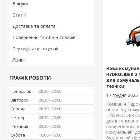
Відгуки
Статті
Доставка та оплата
Повернення та обмін товарів
Сертифікати і ліцензії
Лізинг
Нова комунал
HYDROLIDER 2 
ГРАФІК РОБОТИ
для комуналь
техніки
Понеділок
08:30
20:00
17 грудня 2025
Вівторок
08:30
20:00
Компанія Гідро
Середа
08:30
20:00
оновлену комун
HYDROLIDER ши
Четвер
08:30
20:00
для інтенсивно
Пʼятниця
08:30
20:00
професійного в
комунальній, до
Субота
10:00
16:00
будівельній сфе