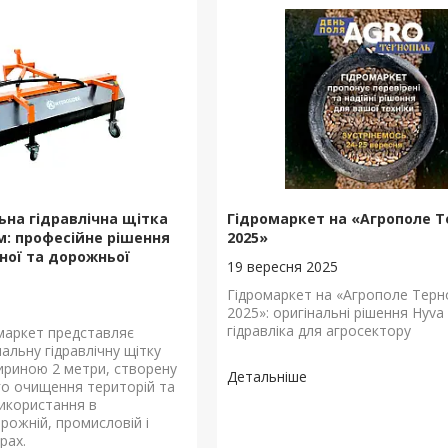
ьна гідравлічна щітка
Гідромаркет на «Агрополе Т
м: професійне рішення
2025»
ної та дорожньої
19 вересня 2025
Гідромаркет на «Агрополе Терн
2025»: оригінальні рішення Hyva
гідравліка для агросектору
маркет представляє
альну гідравлічну щітку
риною 2 метри, створену
го очищення територій та
икористання в
рожній, промисловій і
рах.