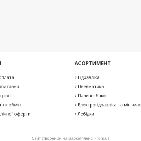
М
АСОРТИМЕНТ
 оплата
Гідравліка
апитання
Пневматика
ицтво
Паливні баки
 та обмін
Електрогідравліка та міні-ма
блічної оферти
Лебідки
Сайт створений на маркетплейсі
Prom.ua