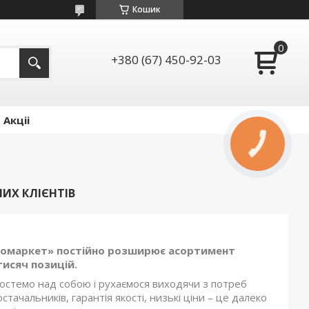
Кошик
+380 (67) 450-92-03
Акціі
КНОПКА
ЗВ'ЯЗКУ
ИХ КЛІЄНТІВ
ромаркет» постійно розширює асортимент
тисяч позицій.
остемо над собою і рухаємося виходячи з потреб
остачальників, гарантія якості, низькі ціни – це далеко