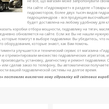
не все, що магазин може запропонувати своїм 
На сайте «Гидромаркет» в разделе «Товары и
гидромоторов, более двух тысяч видов гидра
гидроцилиндров – вся продукция высочайшег
будет доставлена на любому удобному для кл
аказать коробки отбора мощности, гидравлику на тягач, мас
едневно обновляется на сайте. Если же Вы не нашли нужную
, которые помогут в выборе гидравлики. Вы убедитесь, что
го оборудования, которые знают, как Вам помочь.
ртимента улучшается и технический сервис от магазина «Ги
и и отремонтировали множество гидравлических агрегатов, 
о производить установку, диагностику и ремонт гидравлики.
 или сделав заказ по телефону, Вы автоматически получаете 
ости вашей гидравлической системы на долгое время.
 поставляє виключно нову гідравліку від світових виробн