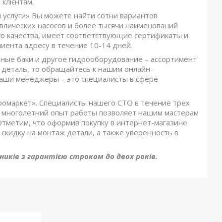
клієнтам.
 услуги» Вы можете найти сотни вариантов
влических насосов и более тысячи наименований
о качества, имеет соответствующие сертификаты и
иента адресу в течение 10-14 дней.
ляные баки и другое гидрооборудование – ассортимент
 деталь, то обращайтесь к нашим онлайн-
 наши менеджеры – это специалисты в сфере
дромаркет». Специалисты нашего СТО в течение трех
и многолетний опыт работы позволяет нашим мастерам
 Отметим, что оформив покупку в интернет-магазине
скидку на монтаж детали, а также уверенность в
иків з гарантією строком до двох років.