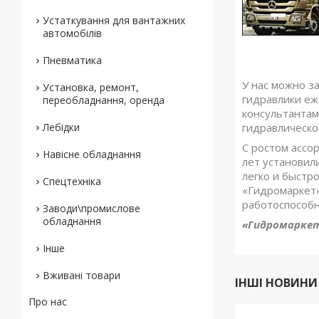
Устаткування для вантажних
автомобілів
Пневматика
У нас можно з
Установка, ремонт,
гидравлики еж
переобладнання, оренда
консультантам
Лебідки
гидравлическо
С ростом ассо
Навісне обладнання
лет установил
легко и быстр
Спецтехніка
«Гидромаркет»
работоспособн
Заводи\промислове
обладнання
«Гидромаркет»
Інше
Вживані товари
ІНШІ НОВИНИ
Про нас