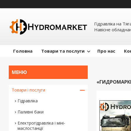
Гідравліка на Тяг
Навісне обладна
Головна
Товари та послуги
Про нас
Ко
«ГИДРОМАРКЕ
Товари і послуги
Гідравліка
Паливні баки
Електрогідравліка і міні-
маслостанції