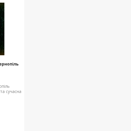
ернопіль
опіль
 та сучасна