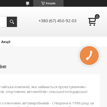
Кошик
+380 (67) 450-92-03
Акціі
КНОПКА
ЗВ'ЯЗКУ
НІ!
итайська компанія, яка займається проектуванням і
в, спортивних автомобілів і сільськогосподарської
м з ключових автовиробників
- створена в 1996 році
за