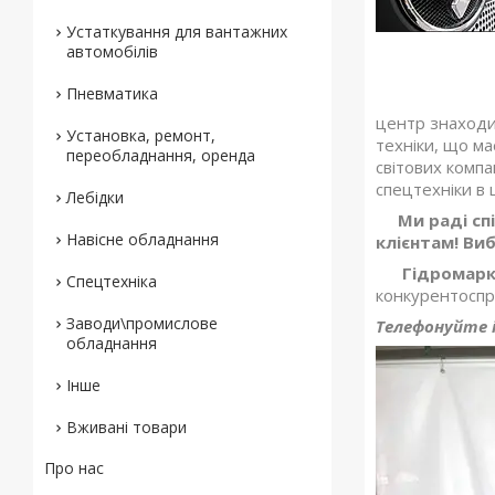
Устаткування для вантажних
автомобілів
Пневматика
центр знаходит
Установка, ремонт,
техніки, що ма
переобладнання, оренда
світових компа
спецтехніки в 
Лебідки
Ми раді сп
Навісне обладнання
клієнтам! Ви
Гідромар
Спецтехніка
конкурентосп
Заводи\промислове
Телефонуйте 
обладнання
Інше
Вживані товари
Про нас