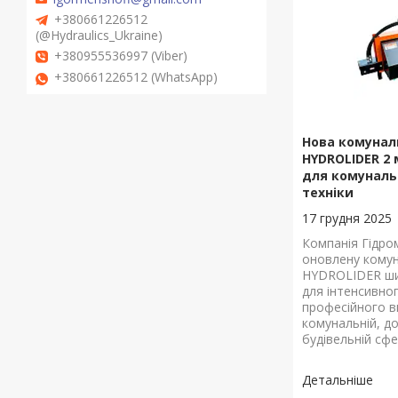
+380661226512
(@Hydraulics_Ukraine)
+380955536997 (Viber)
+380661226512 (WhatsApp)
Нова комунал
HYDROLIDER 2 
для комуналь
техніки
17 грудня 2025
Компанія Гідро
оновлену комун
HYDROLIDER ши
для інтенсивно
професійного в
комунальній, до
будівельній сфе