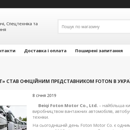
ачі, Спецтехніка та
ння
нтакти
Доставка і оплата
Поширені запитання
Т» СТАВ ОФІЦІЙНИМ ПРЕДСТАВНИКОМ FOTON В УКРАЇ
8 січня 2019
Beiqi Foton Motor Co., Ltd.
–
найбільша
к
виробництвом вантажних автомобілів, автобусі
техніки
.
На сьогоднішній день
Foton Motor Co. є одни