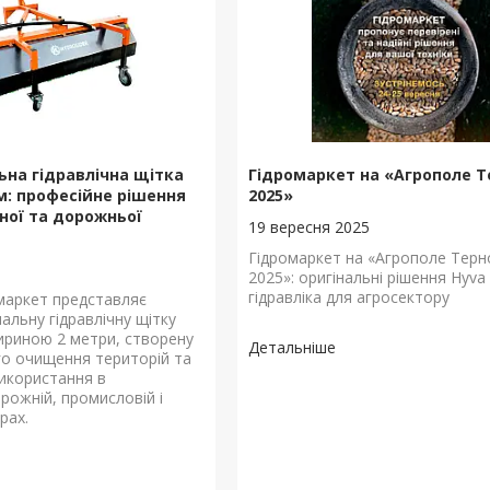
ьна гідравлічна щітка
Гідромаркет на «Агрополе Т
м: професійне рішення
2025»
ної та дорожньої
19 вересня 2025
Гідромаркет на «Агрополе Терн
2025»: оригінальні рішення Hyva
гідравліка для агросектору
маркет представляє
альну гідравлічну щітку
риною 2 метри, створену
го очищення територій та
икористання в
рожній, промисловій і
рах.