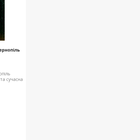
ернопіль
опіль
 та сучасна