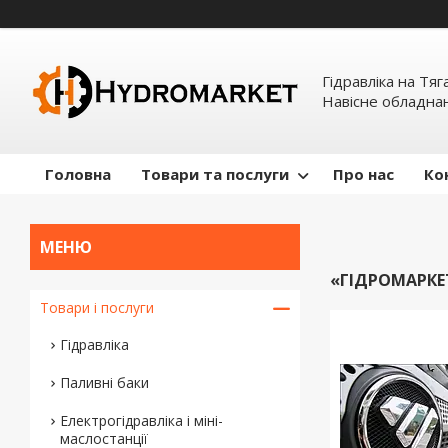
Гідравліка на Тяг
Навісне обладна
Головна
Товари та послуги
Про нас
Ко
«ГІДРОМАРКЕ
Товари і послуги
Гідравліка
Паливні баки
Електрогідравліка і міні-
маслостанції