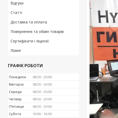
Відгуки
Статті
Доставка та оплата
Повернення та обмін товарів
Сертифікати і ліцензії
Лізинг
ГРАФІК РОБОТИ
Понеділок
08:30
20:00
Вівторок
08:30
20:00
Середа
08:30
20:00
Четвер
08:30
20:00
Пʼятниця
08:30
20:00
Субота
10:00
16:00