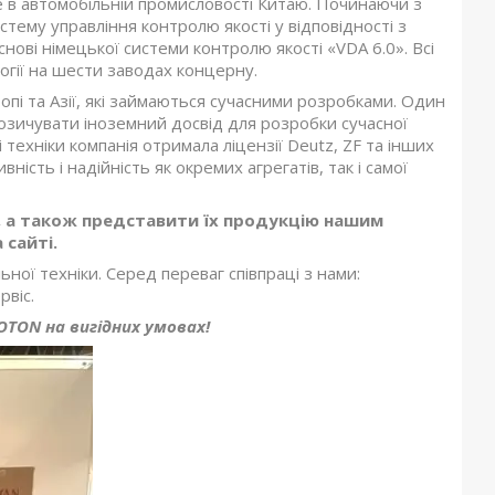
е в автомобільній промисловості Китаю.
Починаючи з
стему управління контролю якості у відповідності з
снові німецької системи контролю якості «VDA 6.0».
Всі
гії на шести заводах концерну.
пі та Азії, які займаються сучасними розробками. Один
апозичувати іноземний досвід для розробки сучасної
 техніки компанія отримала ліцензії Deutz, ZF та інших
ність і надійність як окремих агрегатів, так і самої
, а також представити їх продукцію нашим
 сайті.
ьної техніки. Серед переваг співпраці з нами:
рвіс.
OTON
на вигідних умовах!