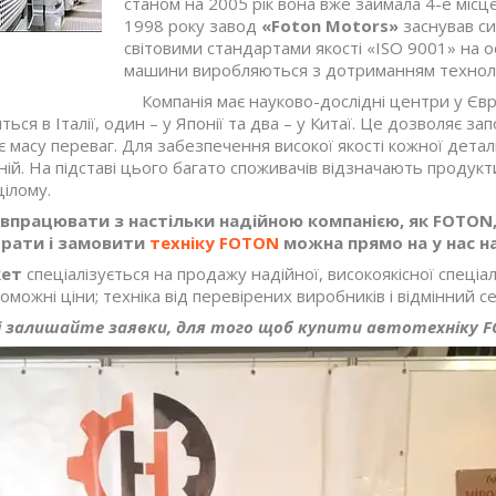
станом на 2005 рік
вона вже
займа
ла
4-е місц
1998 року завод
«Foton Motors»
заснував си
світовими стандартами якості «ISO 9001» на о
машини виробляються з дотриманням техноло
Компанія має науково-дослідні центри у Євро
ься в Італії, один – у Японії та два – у Китаї. Це дозволяє з
є масу переваг. Для забезпечення високої якості кожної деталі
ній. На підставі цього багато споживачів відзначають продуктив
цілому.
івпрацювати з настільки надійною компанією, як
FOTON
брати і замовити
техніку
FOTON
можна прямо на у нас на
кет
спеціалізується на продажу надійної, високоякісної спеціал
роможні
ціни
;
техніка від перевірених виробників і відмінний се
і залишайте заявки, для того щоб
купити автотехніку
F