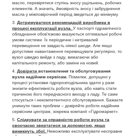
масло, перевірятися ступінь зносу ущільнень, робочих
елементів. А значить, ймовірність зносу і забруднення
масла у міжповірочний період зведеться до мінімуму.
Дотримуватися рекомендацій виробника в
процесі експлуатації вузла.
У паспорті гідравлічного
обладнання обов'язково вказуються оптимальні робочі
умови системи. Їх періодичне і нетривалий
перевищення не завдасть ніякої шкоди. Але якщо
допустиме навантаження перевищувати регулярно, то
вузол швидко вийде з ладу, вимагаючи або
капітального ремонту, або заміни на новий.
Довірити
встановлення та обслуговування
вузла надійним сервісам.
Помилки, допущені у
процесі установки гідророзподільника здатні у рази
знизити ефективність роботи вузла, або навіть стати
причиною його передчасного виходу з ладу. Те саме
стосується і некомпетентного обслуговування. Бажаєте
уникнути таких проблем – довіряйте роботи надійним
сервісним центрам, зокрема компанії «Гідромаркет».
Слідкувати за справністю роботи вузла та
своєчасно звертатися за допомогою, якщо
виникнуть збої.
Неможливо експлуатувати несправне