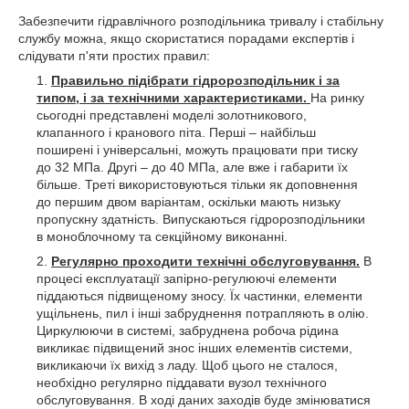
Забезпечити гідравлічного розподільника тривалу і стабільну
службу можна, якщо скористатися порадами експертів і
слідувати п'яти простих правил:
Правильно підібрати гідророзподільник і за
типом, і за технічними характеристиками.
На ринку
сьогодні представлені моделі золотникового,
клапанного і кранового піта. Перші – найбільш
поширені і універсальні, можуть працювати при тиску
до 32 МПа. Другі – до 40 МПа, але вже і габарити їх
більше. Треті використовуються тільки як доповнення
до першим двом варіантам, оскільки мають низьку
пропускну здатність. Випускаються гідророзподільники
в моноблочному та секційному виконанні.
Регулярно проходити технічні обслуговування.
В
процесі експлуатації запірно-регулюючі елементи
піддаються підвищеному зносу. Їх частинки, елементи
ущільнень, пил і інші забруднення потрапляють в олію.
Циркулюючи в системі, забруднена робоча рідина
викликає підвищений знос інших елементів системи,
викликаючи їх вихід з ладу. Щоб цього не сталося,
необхідно регулярно піддавати вузол технічного
обслуговування. В ході даних заходів буде змінюватися