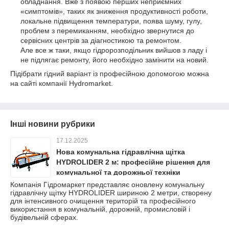
обладнання. Вже з появою перших неприємних
«симптомів», таких як зниження продуктивності роботи,
локальне підвищення температури, поява шуму, гулу,
проблем з перемиканням, необхідно звернутися до
сервісних центрів за діагностикою та ремонтом.
Але все ж таки, якщо гідророзподільник вийшов з ладу і
не підлягає ремонту, його необхідно замінити на новий.
Підібрати гідний варіант із професійною допомогою можна
на сайті компанії Hydromarket.
Інші новини рубрики
17.12.2025
Нова комунальна гідравлічна щітка
HYDROLIDER 2 м: професійне рішення для
комунальної та дорожньої техніки
Компанія Гідромаркет представляє оновлену комунальну
гідравлічну щітку HYDROLIDER шириною 2 метри, створену
для інтенсивного очищення територій та професійного
використання в комунальній, дорожній, промисловій і
будівельній сферах.