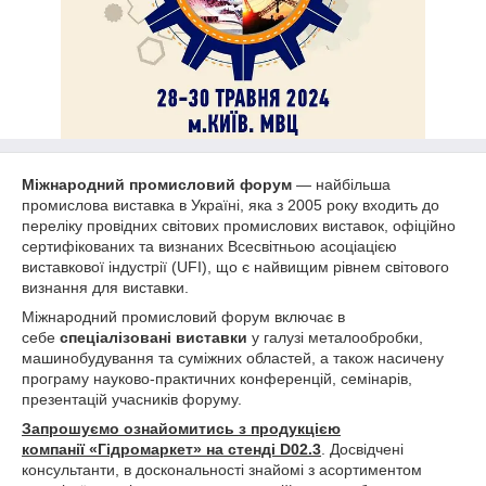
Міжнародний промисловий форум
— найбільша
промислова виставка в Україні, яка з 2005 року входить до
переліку провідних світових промислових виставок, офіційно
сертифікованих та визнаних Всесвітньою асоціацією
виставкової індустрії (UFI), що є найвищим рівнем світового
визнання для виставки.
Міжнародний промисловий форум включає в
себе
спеціалізовані виставки
у галузі металообробки,
машинобудування та суміжних областей, а також насичену
програму науково‑практичних конференцій, семінарів,
презентацій учасників форуму.
Запрошуємо ознайомитись з продукцією
компанії «Гідромаркет» на стенді D02.3
. Досвідчені
консультанти, в доскональності знайомі з асортиментом