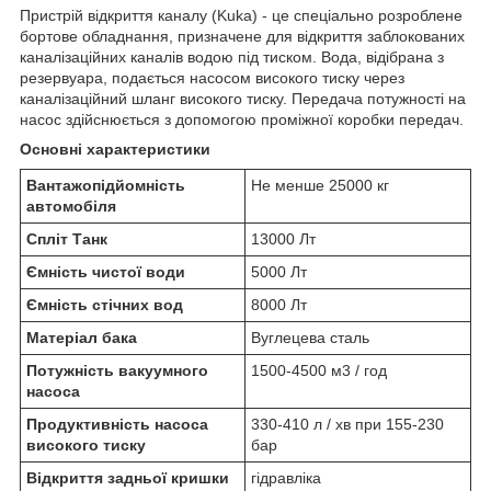
Пристрій відкриття каналу (Kuka) - це спеціально розроблене
бортове обладнання, призначене для відкриття заблокованих
каналізаційних каналів водою під тиском. Вода, відібрана з
резервуара, подається насосом високого тиску через
каналізаційний шланг високого тиску. Передача потужності на
насос здійснюється з допомогою проміжної коробки передач.
Основні характеристики
Вантажопідйомність
Не менше 25000 кг
автомобіля
Спліт Танк
13000 Лт
Ємність чистої води
5000 Лт
Ємність стічних вод
8000 Лт
Матеріал бака
Вуглецева сталь
Потужність вакуумного
1500-4500 м3 / год
насоса
Продуктивність насоса
330-410 л / хв при 155-230
високого тиску
бар
Відкриття задньої кришки
гідравліка