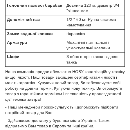
Головний пазової барабан
Довжина 120 м, діаметр 3/4
"зі шлангом
Допоміжний паз
1/2 "-60 мт Ручна система
намотування
Замки задньої кришки
гідравліка
Арматура
Механічні нагнітальні і
усмоктувальні клапани
Шафи
З обох сторін танка вздовж
танка
Наша компанія продає абсолютно НОВУ каналізаційну техніку
вищої якості. Наші товари захищені сертифікатами якості і
мають гарантію. Купуючи новий товар, Ви забезпечуєте собі
роботу на довгий термін. Купуючи нову техніку, Ви отримуєте
товар з гарантійним терміном і впевненість у працездатності
цієї техніки завтра!
- Наші менеджери проконсультують і допоможуть підібрати
потрібний товар для Вас.
- Здійснюємо доставку у будь-яке місто України. Також
відправимо Вам товар в Європу та інші країни.