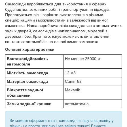
Самоскиди виробляються для використання у сферах
будівництва, земляних робіт і транспортування відходів.
Пропонуються різні варіанти виготовлення з різними
специфікаціями і можливостями в залежності від вимог
замовника. Наша виробнича лінія складається з автоматичних
задніх дверей, самоскидів з напівпричепом, моделей з
дверима і без. Крім того, існує можливість виготовлення
вантажних автомобілів на основі вимог замовника.
Основні характеристики
Вантажопідйомність
Не менше 25000 кг
автомобіля
Місткість самоскида
12 м3
Матеріал самоскида
Санкт-52
Відкриття задньої
Mekanik
обкладинки
Замки задньої кришки
автоматична
Ви можете оформити тягач, самоскид чи іншу спецтехніку у
лізинг - це просто, вигідно і без зайвих турбот! Бажаєте