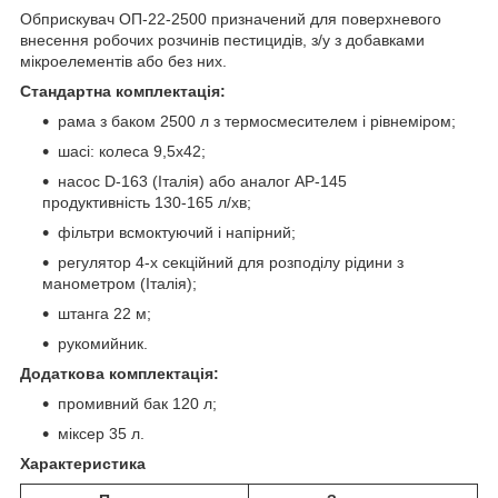
Обприскувач ОП-22-2500 призначений для поверхневого
внесення робочих розчинів пестицидів, з/у з добавками
мікроелементів або без них.
Стандартна комплектація:
рама з баком 2500 л з термосмесителем і рівнеміром;
шасі: колеса 9,5х42;
насос D-163 (Італія) або аналог АР-145
продуктивність 130-165 л/хв;
фільтри всмоктуючий і напірний;
регулятор 4-х секційний для розподілу рідини з
манометром (Італія);
штанга 22 м;
рукомийник.
Додаткова комплектація:
промивний бак 120 л;
міксер 35 л.
Характеристика