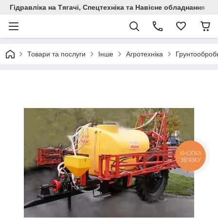
Гідравліка на Тягачі, Спецтехніка та Навісне обладнання
Товари та послуги
Інше
Агротехніка
Грунтообробн
КНОПКА
ЗВ'ЯЗКУ