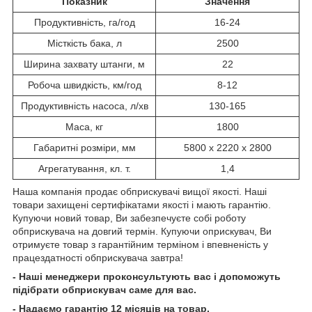
Показник
Значення
Продуктивність, га/год
16-24
Місткість бака, л
2500
Ширина захвату штанги, м
22
Робоча швидкість, км/год
8-12
Продуктивність насоса, л/хв
130-165
Маса, кг
1800
Габаритні розміри, мм
5800 х 2220 х 2800
Агрегатування, кл. т.
1,4
Наша компанія продає обприскувачі
вищої якості. Наші
товари захищені сертифікатами якості і мають гарантію.
Купуючи новий товар, Ви забезпечуєте собі роботу
обприскувача на довгий термін. Купуючи оприскувач, Ви
отримуєте товар з гарантійним терміном і впевненість у
працездатності обприскувача завтра!
- Наші менеджери проконсультують вас і допоможуть
підібрати обприскувач саме для вас.
- Надаємо гарантію 12 місяців на товар.