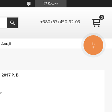
Кошик
+380 (67) 450-92-03
Акціі
КНОПКА
ЗВ'ЯЗКУ
017 Р. В.
26