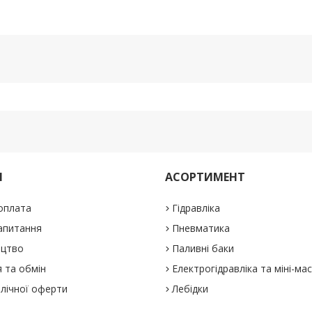
М
АСОРТИМЕНТ
 оплата
Гідравліка
апитання
Пневматика
ицтво
Паливні баки
 та обмін
Електрогідравліка та міні-ма
блічної оферти
Лебідки