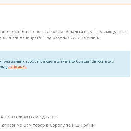
безпечений баштово-стріловим обладнанням і переміщується
ь якої забезпечується за рахунок сили тяжіння.
 і без зайвих турбот! Бажаєте дізнатися більше? Зв'яжіться з
інці
«Лізинг»
.
ати автокран саме для вас.
відправимо Вам товар в Європу та інші країни.