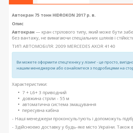
Автокран 75 тонн HIDROKON 2017 р. в.
Опис
Автокран
— кран стрілового типу, який може бути за
без вантажу, не вимагаючи спеціальних шляхів і стійкіст
ТИП АВТОМОБІЛЯ: 2009 MERCEDES AXOR 4140
Ви можете оформити спецтехніку у лізинг - це просто, вигідно
нашим менеджером або ознайомтеся з подробицями на стор
Характеристики:
7 + L6+ 3 приводний
довжина стріли - 55 м
автоматична система змащування
пересувна кабіна
- Наші менеджери проконсультують і допоможуть підібр
- Здійснюємо доставку у будь-яке місто України. Також 