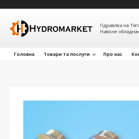
Гідравліка на Тяг
Навісне обладна
Головна
Товари та послуги
Про нас
Ко