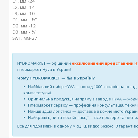
L1, мм -24
L2, мм -14
L3, мм -10
D1, мм - ½”
D2, мм -12
D3, мм - ¼”
Sw1, мм-27
HYDROMARKET — офіційний
ексклюзивний представник H
гіпермаркет Hyva в Україні!
Чому HYDROMARKET — №1 в Україні?
Найбільший вибір HYVA — понад 1000 товарів на складі: 
комплектуючі.
Оригінальна продукція напряму з заводів HYVA — жодн
Гіпермаркет сервісу — професійна консультація, техніч
Найшвидша логістика — доставка в кожне місто України,
Найкращі ціни та постійні акції — все прозоро та чесно.
Все для гідравліки в одному місці. Швидко. Якісно. З гарантією