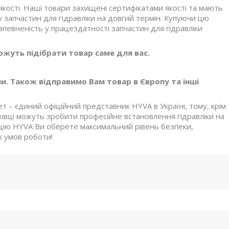
якості. Наші товари захищені сертифікатами якості та мають
 запчастин для гідравліки на довгий термін. Купуючи цю
впевненість у працездатності запчастин для гідравліки
жуть підібрати товар саме для вас.
и. Також відправимо Вам товар в Європу та інші
 – єдиний офіційний представник HYVA в Україні, тому, крім
хівці можуть зробити професійне встановлення гідравліки на
кцію HYVA Ви оберете максимальний рівень безпеки,
х умов роботи!