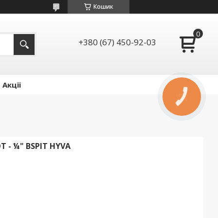
Кошик
+380 (67) 450-92-03
Акціі
КНОПКА
ЗВ'ЯЗКУ
T - ¼" BSPIT HYVA