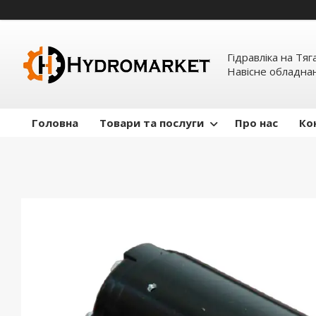
Гідравліка на Тяг
Навісне обладна
Головна
Товари та послуги
Про нас
Ко