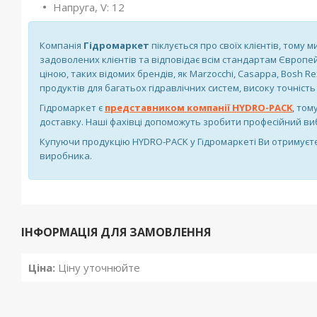
Напруга, V: 12
Компанія
Гідромаркет
піклується про своїх клієнтів, тому 
задоволених клієнтів та відповідає всім стандартам Європе
ціною, таких відомих брендів, як Marzocchi, Casappa, Bosh Rex
продуктів для багатьох гідравлічних систем, високу точність і
Гідромаркет є
представником компанії HYDRO-PACK
, том
доставку. Наші фахівці допоможуть зробити професійний виб
Купуючи продукцію HYDRO-PACK у Гідромаркеті Ви отримуєте 
виробника.
ІНФОРМАЦІЯ ДЛЯ ЗАМОВЛЕННЯ
Ціна:
Ціну уточнюйте