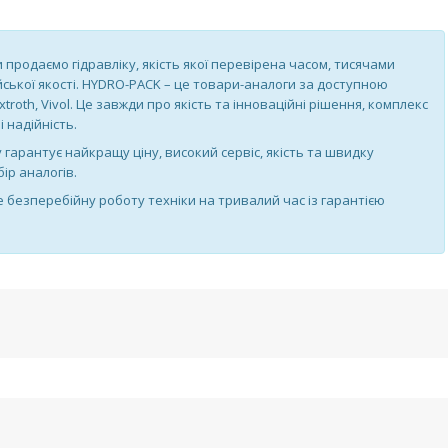
ми продаємо гідравліку, якість якої перевірена часом, тисячами
йської якості. HYDRO-PACK – це товари-аналоги за доступною
troth, Vivol. Це завжди про якість та інноваційні рішення, комплекс
 надійність.
у гарантує найкращу ціну, високий сервіс, якість та швидку
ір аналогів.
безперебійну роботу техніки на тривалий час із гарантією