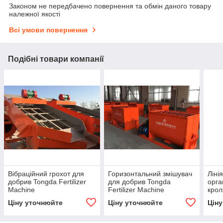
Законом не передбачено повернення та обмін даного товару
належної якості
Всі умови повернення
Подібні товари компанії
Вібраційний грохот для
Горизонтальний змішувач
Ліні
добрив Tongda Fertilizer
для добрив Tongda
орга
Machine
Fertilizer Machine
крол
Fert
Ціну уточнюйте
Ціну уточнюйте
Цін