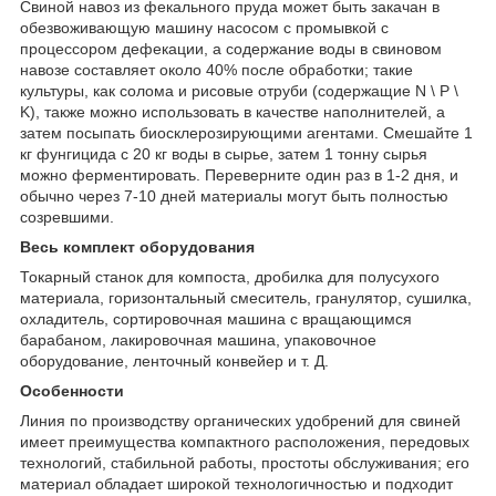
Свиной навоз из фекального пруда может быть закачан в
обезвоживающую машину насосом с промывкой с
процессором дефекации, а содержание воды в свиновом
навозе составляет около 40% после обработки; такие
культуры, как солома и рисовые отруби (содержащие N \ P \
K), также можно использовать в качестве наполнителей, а
затем посыпать биосклерозирующими агентами. Смешайте 1
кг фунгицида с 20 кг воды в сырье, затем 1 тонну сырья
можно ферментировать. Переверните один раз в 1-2 дня, и
обычно через 7-10 дней материалы могут быть полностью
созревшими.
Весь комплект оборудования
Токарный станок для компоста, дробилка для полусухого
материала, горизонтальный смеситель, гранулятор, сушилка,
охладитель, сортировочная машина с вращающимся
барабаном, лакировочная машина, упаковочное
оборудование, ленточный конвейер и т. Д.
Особенности
Линия по производству органических удобрений для свиней
имеет преимущества компактного расположения, передовых
технологий, стабильной работы, простоты обслуживания; его
материал обладает широкой технологичностью и подходит