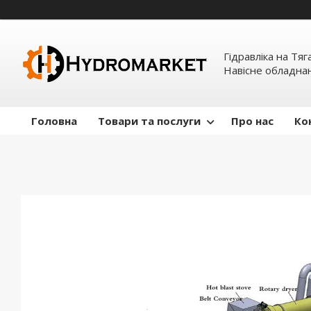
Гідравліка на Тяг
Навісне обладна
Головна
Товари та послуги
Про нас
Ко