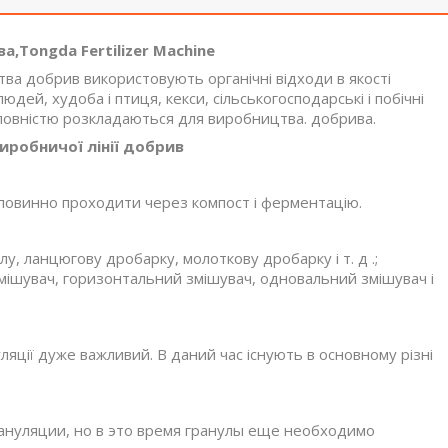
а,Tongda Fertilizer Machine
тва добрив використовують органічні відходи в якості
людей, худоба і птиця, кекси, сільськогосподарські і побічні
повністю розкладаються для виробництва. добрива.
виробничої лінії добрив
 повинно проходити через компост і ферментацію.
, ланцюгову дробарку, молоткову дробарку і т. д .;
мішувач, горизонтальний змішувач, одновальний змішувач і
яції дуже важливий. В даний час існують в основному різні
ануляции, но в это время гранулы еще необходимо