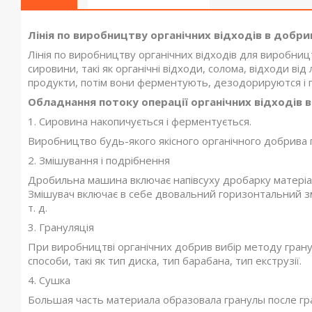
Лінія по виробництву органічних відходів в добрив
Лінія по виробництву органічних відходів для виробниц
сировини, такі як органічні відходи, солома, відходи від 
продукти, потім вони ферментують, дезодорируются і 
Обладнання потоку операції
органічних
відходів 
1. Сировина накопичується і ферментується.
Виробництво будь-якого якісного органічного добрива
2. Змішування і подрібнення
Дробильна машина включає напівсуху дробарку матеріалу
Змішувач включає в себе двовальний горизонтальний з
т. д.
3. Грануляція
При виробництві органічних добрив вибір методу гранул
способи, такі як тип диска, тип барабана, тип екструзії.
4. Сушка
Большая часть материала образовала гранулы после гр