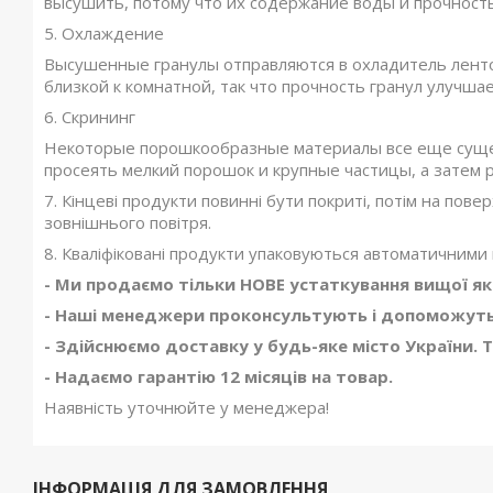
высушить, потому что их содержание воды и прочность
5. Охлаждение
Высушенные гранулы отправляются в охладитель лент
близкой к комнатной, так что прочность гранул улучша
6. Скрининг
Некоторые порошкообразные материалы все еще суще
просеять мелкий порошок и крупные частицы, а затем
7. Кінцеві продукти повинні бути покриті, потім на повер
зовнішнього повітря.
8. Кваліфіковані продукти упаковуються автоматичними 
- Ми продаємо тільки НОВЕ устаткування вищої як
- Наші менеджери проконсультують і допоможуть 
- Здійснюємо доставку у будь-яке місто України. 
- Надаємо гарантію 12 місяців на товар.
Наявність уточнюйте у менеджера!
ІНФОРМАЦІЯ ДЛЯ ЗАМОВЛЕННЯ