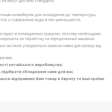
 не могут достичь стандарта.
очным конвейером для охлаждения до температуры,
ется, а содержание воды в них уменьшается.
ствуют в охлажденных гранулах, поэтому необходимо
 разрешить их обработку на определенных машинах.
хні частинок утворюється захисна плівка для ізоляції від
вагами.
ості китайського виробництва.
підібрати обладнання саме для вас.
Також відправимо Вам товар в Європу та інші країни.