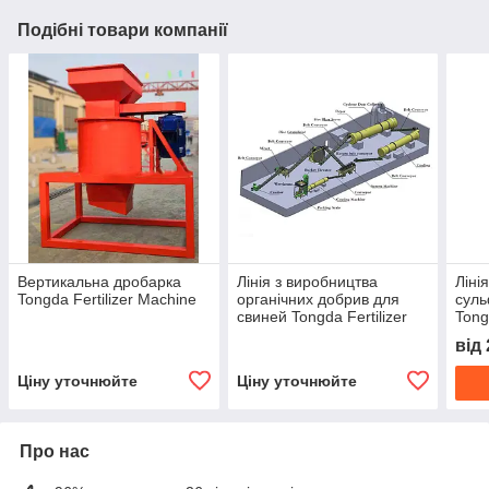
Подібні товари компанії
Вертикальна дробарка
Лінія з виробництва
Ліні
Tongda Fertilizer Machine
органічних добрив для
суль
свиней Tongda Fertilizer
Tong
Machine
від
Ціну уточнюйте
Ціну уточнюйте
Про нас