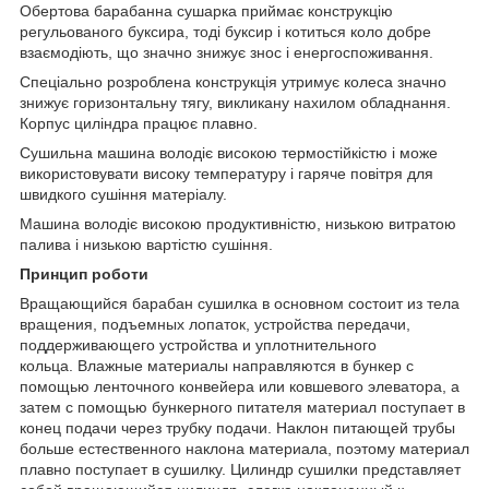
Обертова барабанна сушарка приймає конструкцію
регульованого буксира, тоді буксир і котиться коло добре
взаємодіють, що значно знижує знос і енергоспоживання.
Спеціально розроблена конструкція утримує колеса значно
знижує горизонтальну тягу, викликану нахилом обладнання.
Корпус циліндра працює плавно.
Сушильна машина володіє високою термостійкістю і може
використовувати високу температуру і гаряче повітря для
швидкого сушіння матеріалу.
Машина володіє високою продуктивністю, низькою витратою
палива і низькою вартістю сушіння.
Принцип роботи
Вращающийся барабан сушилка в основном состоит из тела
вращения, подъемных лопаток, устройства передачи,
поддерживающего устройства и уплотнительного
кольца. Влажные материалы направляются в бункер с
помощью ленточного конвейера или ковшевого элеватора, а
затем с помощью бункерного питателя материал поступает в
конец подачи через трубку подачи. Наклон питающей трубы
больше естественного наклона материала, поэтому материал
плавно поступает в сушилку. Цилиндр сушилки представляет