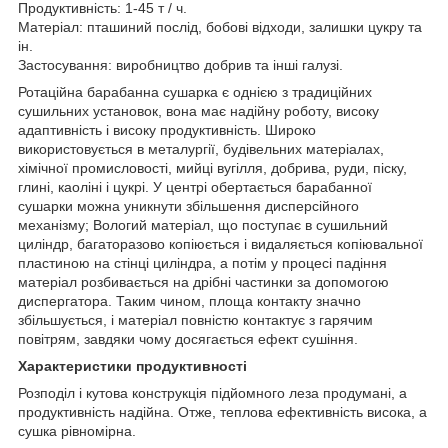
Продуктивність: 1-45 т / ч.
Матеріал: пташиний послід, бобові відходи, залишки цукру та
ін.
Застосування: виробництво добрив та інші галузі.
Ротаційна барабанна сушарка є однією з традиційних
сушильних установок, вона має надійну роботу, високу
адаптивність і високу продуктивність. Широко
використовується в металургії, будівельних матеріалах,
хімічної промисловості, мийці вугілля, добрива, руди, піску,
глині, каоліні і цукрі. У центрі обертається барабанної
сушарки можна уникнути збільшення дисперсійного
механізму; Вологий матеріал, що поступає в сушильний
циліндр, багаторазово копіюється і видаляється копіювальної
пластиною на стінці циліндра, а потім у процесі падіння
матеріал розбивається на дрібні частинки за допомогою
диспергатора. Таким чином, площа контакту значно
збільшується, і матеріал повністю контактує з гарячим
повітрям, завдяки чому досягається ефект сушіння.
Характеристики продуктивності
Розподіл і кутова конструкція підйомного леза продумані, а
продуктивність надійна. Отже, теплова ефективність висока, а
сушка рівномірна.