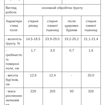
Вигляд
основний обробіток ґрунту
роботи
Характери
стерня
стерня
після
стерня
стика
ріпаку
озимої
цукрових
озимої
поля:
пшениці
буряків
пшениці
- вологість
14,5-18,5
23,9-29,0
19,2-20,2
21,1-21,4
ґрунту, %
-
1,7
3,0
0,7
1,6
гребінистіс
ть
поверхні
поля, см
- висота
12,6
12,4
-
20,0
бур'янів,
см
- маса
220
203
50
320
рослинних
залишків
на