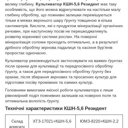
велику глибину.
Культиватор КШН-5,6 Резидент
має таку
особливість, що його можна відрегулювати на настільки малу
глибину обробітку, що пожнивні залишки перемішуються
тільки в межах верхнього шару ґрунту товщиною в кілька
сантиметрів. Кислоти, які є продуктом мінералізації органічних
речовин, при наступному посіві не перешкоджатимуть
розвитку кореневої системи рослин. На поверхні
мінералізація соломи проходить оптимально, а в результаті
дрібного обробітку зернова падалиця та насіння бур'янів
проростає одночасно.
Культиватор рекомендується застосовувати на важких ґрунтах
після оранки для культивації та передпосівного обробітку
ґрунту, а також для передпосівного обробітку ґрунту без
оранки, після збирання зернових та просапних культур для
підготовки посіву проміжних та озимих культур.
Головними вимогами якісної роботи культиватора є лише
рівномірний поділ пожнивних залишків на поверхні поля та
оптимальна вологість ґрунту.
Технічні характеристики КШН-5,6 Резидент
Склад
ХТЗ-17021+КШН-5,6
ЮМЗ-8220+КШН-2,2
агрегату