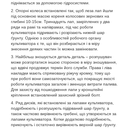
піднімається за допомогою гідросистеми.
Опорні колеса встановлені так, щоб леза лап йшли
під основною масою кореня колосових зернових на
глибині 10-15см. Тринадцять лап, закріплених у два
ряди на рамі та напіврамах, під час роботи
культиватора підривають і розрізають нижній шар
ґрунту. Однією з особливостей робочого органу
культиватора є те, що він розбирається і в міру
знесення деяких частин їх можна замінювати.
Найбільш зношується деталь деталь – розпушувач
може розгортатися іншою стороною в міру зношування,
що вдвічі продовжує термін його служби. Права і ліва
накладки мають спрямовану ріжучу кромку, тому що
при роботі вони самозаточуються, що покращує якості
роботи культиватора загалом і зменшує витрати палива.
Для захисту від пошкодження лапи у кронштейні
кріплення встановлений захисний зрізний болт.
Ряд дисків, які встановлені за лапами культиватора,
подрібнюють і розпушують підірваний шар ґрунту, а
також частково вирівнюють гребені, що утворюються за
лапами культиватора. Котки додатково подрібнюють,
прикочують і остаточно вирівнюють верхній шар ґрунту.