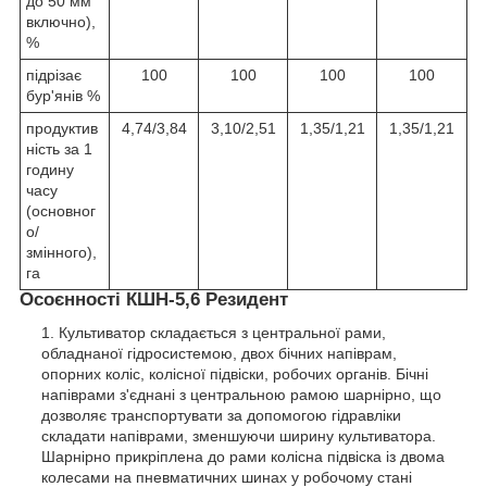
до 50 мм
включно),
%
підрізає
100
100
100
100
бур'янів %
продуктив
4,74/3,84
3,10/2,51
1,35/1,21
1,35/1,21
ність за 1
годину
часу
(основног
о/
змінного),
га
Осоєнності КШН-5,6 Резидент
Культиватор складається з центральної рами,
обладнаної гідросистемою, двох бічних напіврам,
опорних коліс, колісної підвіски, робочих органів. Бічні
напіврами з'єднані з центральною рамою шарнірно, що
дозволяє транспортувати за допомогою гідравліки
складати напіврами, зменшуючи ширину культиватора.
Шарнірно прикріплена до рами колісна підвіска із двома
колесами на пневматичних шинах у робочому стані