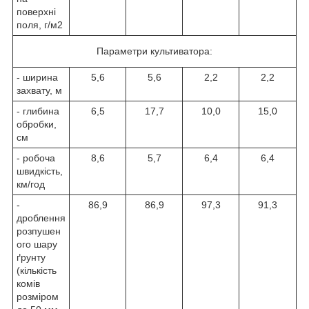
поверхні
поля, г/м2
Параметри культиватора:
- ширина
5,6
5,6
2,2
2,2
захвату, м
- глибина
6,5
17,7
10,0
15,0
обробки,
см
- робоча
8,6
5,7
6,4
6,4
швидкість,
км/год
-
86,9
86,9
97,3
91,3
дроблення
розпушен
ого шару
ґрунту
(кількість
комів
розміром