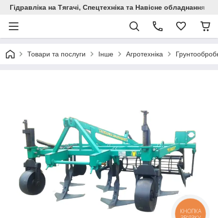
Гідравліка на Тягачі, Спецтехніка та Навісне обладнання
Товари та послуги
Інше
Агротехніка
Грунтообробн
КНОПКА
ЗВ'ЯЗКУ