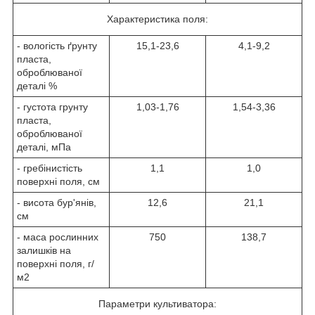
Характеристика поля:
- вологість ґрунту
15,1-23,6
4,1-9,2
пласта,
оброблюваної
деталі %
- густота грунту
1,03-1,76
1,54-3,36
пласта,
оброблюваної
деталі, мПа
- гребінистість
1,1
1,0
поверхні поля, см
- висота бур'янів,
12,6
21,1
см
- маса рослинних
750
138,7
залишків на
поверхні поля, г/
м2
Параметри культиватора: