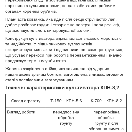
перекривання сліду, а збільшена відстань між стійками,
порівняно з культиваторами, не дає забиватися робочим
органам коренем бур'янів.
Планчаста ковзанка, яка йде після секції стрілчастих лап,
добре розбиває грудки і створює на поверхні поля рельєф,
що зменшує кількість випаровуваної вологи.
Конструкція культиватора відзначається високою жорсткістю
та надійністю. У підшипникових вузлах котків
використовуються закриті підшипники, що самоцентруються,
що усуває перекоси при роботі з перевантаженням і значно
продовжує термін служби катка.
Жорстко закріплена стійка, яка захищена від ударних
навантажень зрізним болтом, виготовлена з низьколегованої
сталі з послідовним загартуванням.
Технічні характеристики культиватора КПН-8,2
Склад агрегату
Т-150 + КПН-5,6
К-700 + КПН-8,2
Вигляд роботи
передпосівна
передпосівна
обробка
обробка
грунту
ґрунту після
збирання ячменю