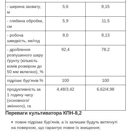
- ширина захвату,
5,6
8,15
м
- глибина обробки,
5,9
11,5
см
- робоча
8,0
8,13
швидкість, км/год
- дроблення
92,4
78,2
розпушеного шару
ґрунту (кількість
комів розміром до
50 мм включно), %
підрізає бур'янів %
100
100
продуктивність за
4,48/3,42
6,62/4,98
1 годину часу
(основного/
змінного), га
Переваги культиватора КПН-8,2
повне підрізає бур'янів, а їх залишки будуть витягнуті
на поверхню, що гарантує повне їх знищення;