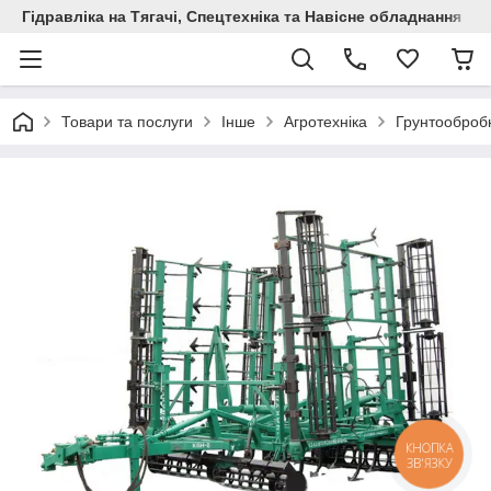
Гідравліка на Тягачі, Спецтехніка та Навісне обладнання
Товари та послуги
Інше
Агротехніка
Грунтообробн
КНОПКА
ЗВ'ЯЗКУ