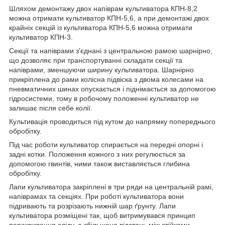
Шляхом демонтажу двох напіврам культиватора КПН-8,2
можна отримати культиватор КПН-5,6, а при демонтажі двох
крайніх секцій із культиватора КПН-5,6 можна отримати
культиватор КПН-3.
Секції та напіврами з'єднані з центральною рамою шарнірно,
що дозволяє при транспортуванні складати секції та
напіврами, зменшуючи ширину культиватора. Шарнірно
прикріплена до рами колісна підвіска з двома колесами на
пневматичних шинах опускається і піднімається за допомогою
гідросистеми, тому в робочому положенні культиватор не
залишає після себе колії.
Культивація проводиться під кутом до напрямку попереднього
обробітку.
Під час роботи культиватор спирається на передні опорні і
задні котки. Положення кожного з них регулюється за
допомогою гвинтів, ними також виставляється глибина
обробітку.
Лапи культиватора закріплені в три ряди на центральній рамі,
напіврамах та секціях. При роботі культиватора вони
підривають та розрізають нижній шар ґрунту. Лапи
культиватора розміщені так, щоб витримувався принцип