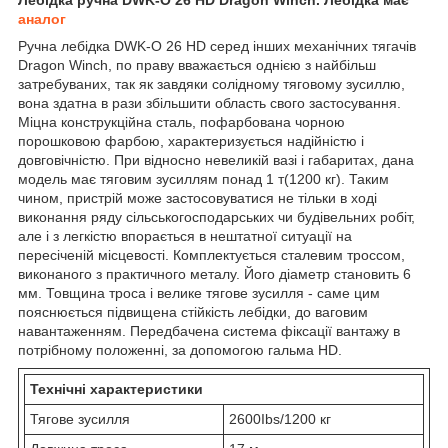
аналог
Ручна лебідка DWK-O 26 HD серед інших механічних тягачів
Dragon Winch, по праву вважається однією з найбільш
затребуваних, так як завдяки солідному тяговому зусиллю,
вона здатна в рази збільшити область свого застосування.
Міцна конструкційна сталь, пофарбована чорною
порошковою фарбою, характеризується надійністю і
довговічністю. При відносно невеликій вазі і габаритах, дана
модель має тяговим зусиллям понад 1 т(1200 кг). Таким
чином, пристрій може застосовуватися не тільки в ході
виконання ряду сільськогосподарських чи будівельних робіт,
але і з легкістю впорається в нештатної ситуації на
пересіченій місцевості. Комплектується сталевим троссом,
виконаного з практичного металу. Його діаметр становить 6
мм. Товщина троса і велике тягове зусилля - саме цим
пояснюється підвищена стійкість лебідки, до ваговим
навантаженням. Передбачена система фіксації вантажу в
потрібному положенні, за допомогою гальма HD.
Технічні характеристики
Тягове зусилля
2600Ibs/1200 кг