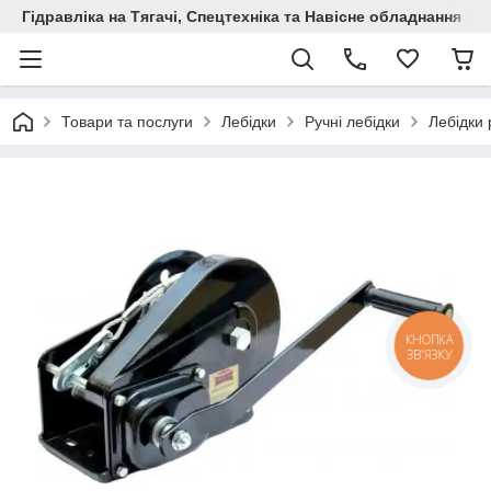
Гідравліка на Тягачі, Спецтехніка та Навісне обладнання
Товари та послуги
Лебідки
Ручні лебідки
Лебідки 
КНОПКА
ЗВ'ЯЗКУ