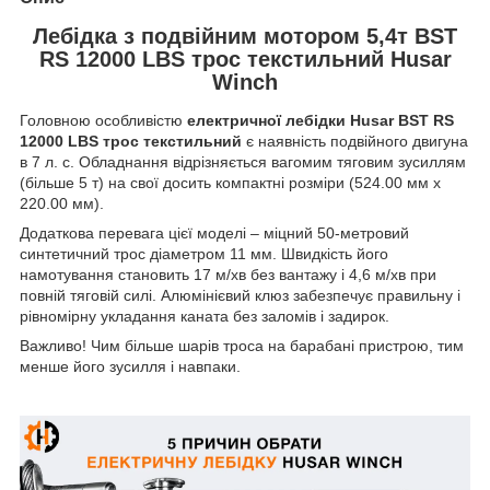
Лебідка з подвійним мотором 5,4т BST
RS 12000 LBS трос текстильний Husar
Winch
Головною особливістю
електричної лебідки Husar BST RS
12000 LBS трос текстильний
є наявність подвійного двигуна
в 7 л. с. Обладнання відрізняється вагомим тяговим зусиллям
(більше 5 т) на свої досить компактні розміри (524.00 мм x
220.00 мм).
Додаткова перевага цієї моделі – міцний 50-метровий
синтетичний трос діаметром 11 мм. Швидкість його
намотування становить 17 м/хв без вантажу і 4,6 м/хв при
повній тяговій силі. Алюмінієвий клюз забезпечує правильну і
рівномірну укладання каната без заломів і задирок.
Важливо! Чим більше шарів троса на барабані пристрою, тим
менше його зусилля і навпаки.