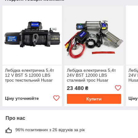
Лебідка електрична 5,4т
Лебідка електрична 5,4т
Лебі
12 V BST S 12000 LBS
24V BST 12000 LBS
24V 
трос текстильний Husar
сталевий трос Husar
Husa
Winch
Winch
23 480
₴
Ціну уточнюйте
Цін
Купити
Про нас
96% позитивних з 26 відгуків за рік