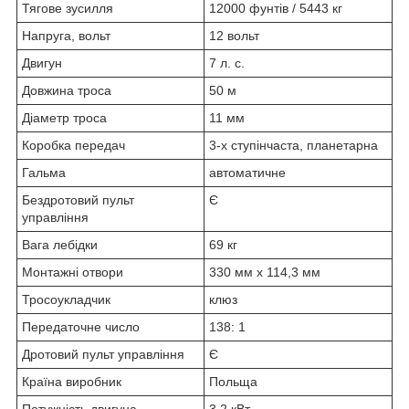
Тягове зусилля
12000 фунтів / 5443 кг
Напруга, вольт
12 вольт
Двигун
7 л. с.
Довжина троса
50 м
Діаметр троса
11 мм
Коробка передач
3-х ступінчаста, планетарна
Гальма
автоматичне
Бездротовий пульт
Є
управління
Вага лебідки
69 кг
Монтажні отвори
330 мм х 114,3 мм
Тросоукладчик
клюз
Передаточне число
138: 1
Дротовий пульт управління
Є
Країна виробник
Польща
Потужність двигуна
3.2 кВт