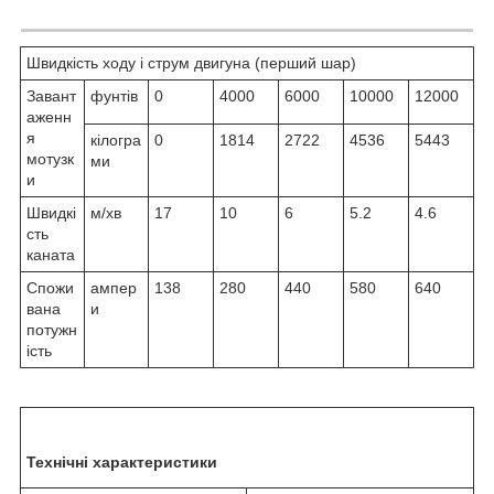
Швидкість ходу і струм двигуна (перший шар)
Завант
фунтів
0
4000
6000
10000
12000
аженн
я
кілогра
0
1814
2722
4536
5443
мотузк
ми
и
Швидкі
м/хв
17
10
6
5.2
4.6
сть
каната
Спожи
ампер
138
280
440
580
640
вана
и
потужн
ість
Технічні характеристики