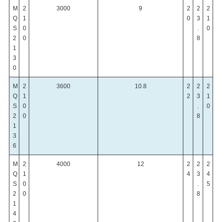
M
2
3000
9
2
2
2
Q
1
0
3
1
S
0
.
0
2
0
8
1
3
0
M
2
3600
10.8
2
2
2
Q
1
2
3
1
S
0
.
0
2
0
8
1
3
6
M
2
4000
12
2
2
2
Q
1
4
3
4
S
0
.
5
2
0
8
1
4