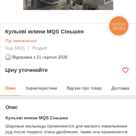
КНОПКА
ЗВ'ЯЗКУ
Кульові млини MQS Сіньшен
Під замовлення
Код: MQS
Роздріб
Відправка з
21 серпня 2026
Ціну уточнюйте
Опис
Характеристики
Відгуки про товар
Доставка
Опис
Кульові млини MQS Сіньшен
Шаровые мельницы применяются для мелкого измельчения
руд после первого этапа дробления, также она применяется