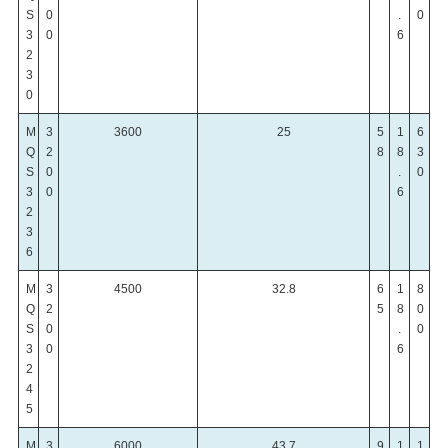
S
0
.
0
3
0
6
2
3
0
M
3
3600
25
5
1
6
Q
2
8
8
3
S
0
.
0
3
0
6
2
3
6
M
3
4500
32.8
6
1
8
Q
2
5
8
0
S
0
.
0
3
0
6
2
4
5
M
3
6000
43.7
9
1
1