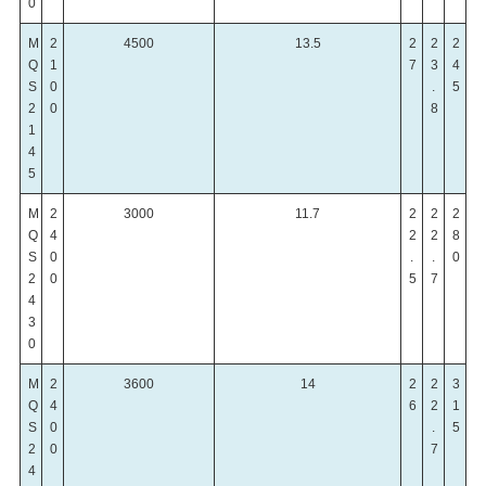
0
M
2
4500
13.5
2
2
2
Q
1
7
3
4
S
0
.
5
2
0
8
1
4
5
M
2
3000
11.7
2
2
2
Q
4
2
2
8
S
0
.
.
0
2
0
5
7
4
3
0
M
2
3600
14
2
2
3
Q
4
6
2
1
S
0
.
5
2
0
7
4