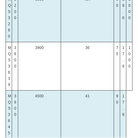
Q
2
0
8
0
S
0
.
0
3
0
6
0
2
6
0
M
3
3900
36
7
1
1
Q
6
5
7
0
S
0
.
0
3
0
8
0
6
3
9
M
3
4500
41
9
1
Q
6
0
7
S
0
.
3
0
8
6
4
5