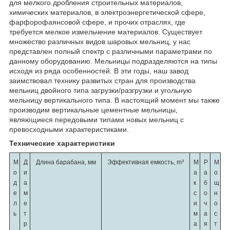
для мелкого дробления строительных материалов,
химических материалов, в электроэнергетической сфере,
фарфорофаянсовой сфере, и прочих отраслях, где
требуется мелкое измельчение материалов. Существует
множество различных видов шаровых мельниц, у нас
представлен полный спектр с различными параметрами по
данному оборудованию. Мельницы подразделяются на типы
исходя из ряда особенностей. В эти годы, наш завод
заимствовал технику развитых стран для производства
мельниц двойного типа загрузки/разгрузки и угольную
мельницу вертикального типа. В настоящий момент мы также
производим вертикальные цементные мельницы,
являющиеся передовыми типами новых мельниц с
превосходными характеристиками.
Технические характеристики
М
Д
Длина барабана, мм
Эффективная емкость, m³
М
Р
М
о
и
а
а
о
д
а
к
б
щ
е
м
с
о
н
л
е
и
ч
о
ь
т
м
а
с
р
а
я
т