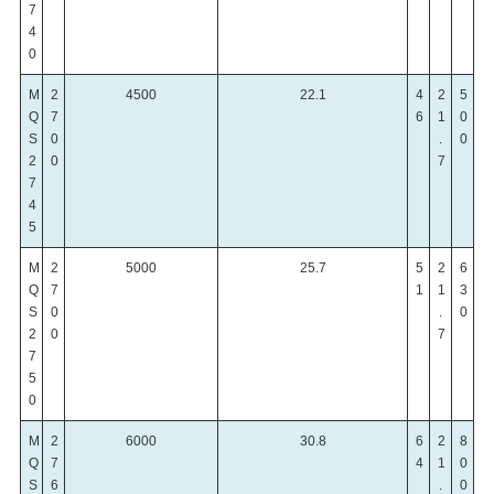
7
4
0
M
2
4500
22.1
4
2
5
Q
7
6
1
0
S
0
.
0
2
0
7
7
4
5
M
2
5000
25.7
5
2
6
Q
7
1
1
3
S
0
.
0
2
0
7
7
5
0
M
2
6000
30.8
6
2
8
Q
7
4
1
0
S
6
.
0