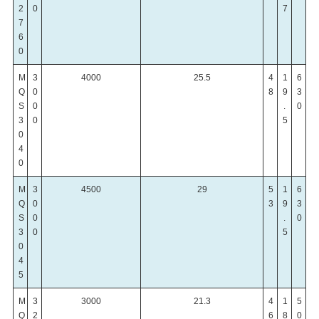
2
0
7
7
6
0
M
3
4000
25.5
4
1
6
Q
0
8
9
3
S
0
.
0
3
0
5
0
4
0
M
3
4500
29
5
1
6
Q
0
3
9
3
S
0
.
0
3
0
5
0
4
5
M
3
3000
21.3
4
1
5
Q
2
6
8
0