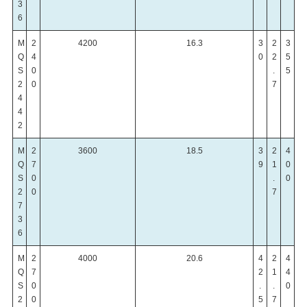
3
6
M
2
4200
16.3
3
2
3
Q
4
0
2
5
S
0
.
5
2
0
7
4
4
2
M
2
3600
18.5
3
2
4
Q
7
9
1
0
S
0
.
0
2
0
7
7
3
6
M
2
4000
20.6
4
2
4
Q
7
2
1
4
S
0
.
.
0
2
0
5
7