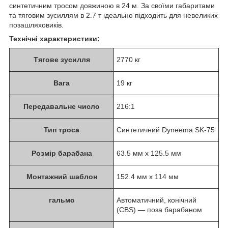
синтетичним тросом довжиною в 24 м. За своїми габаритами
та тяговим зусиллям в 2.7 т ідеально підходить для невеликих
позашляховиків.
Технічні характеристики:
Тягове зусилля
2770 кг
Вага
19 кг
Передавальне число
216:1
Тип троса
Синтетичний Dyneema SK-75
Розмір барабана
63.5 мм x 125.5 мм
Монтажний шаблон
152.4 мм x 114 мм
гальмо
Автоматичний, конічний
(CBS) — поза барабаном