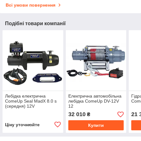
Всі умови повернення
Подібні товари компанії
Лебідка електрична
Електрична автомобільна
Гідр
ComeUp Seal MadX 8.0 s
лебідка ComeUp DV-12V
Com
(середня) 12V
12
32 010
21 
₴
Ціну уточнюйте
Купити