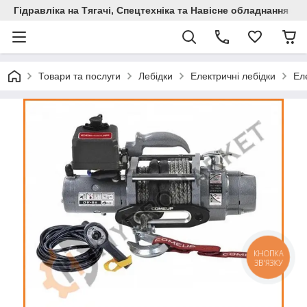
Гідравліка на Тягачі, Спецтехніка та Навісне обладнання
Товари та послуги
Лебідки
Електричні лебідки
Ел
КНОПКА
ЗВ'ЯЗКУ