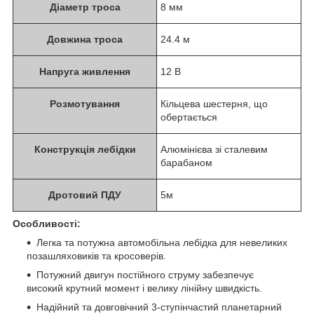
Діаметр троса
8 мм
Довжина троса
24.4 м
Напруга живлення
12 В
Розмотування
Кільцева шестерня, що
обертається
Конструкція лебідки
Алюмінієва зі сталевим
барабаном
Дротовий ПДУ
5м
Особливості:
Легка та потужна автомобільна лебідка для невеликих
позашляховиків та кросоверів.
Потужний двигун постійного струму забезпечує
високий крутний момент і велику лінійну швидкість.
Надійний та довговічний 3-ступінчастий планетарний