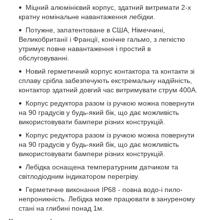
Міцний алюмінієвий корпус, здатний витримати 2-х
кратну номінальне навантаження лебідки.
Потужне, запатентоване в США, Німеччині,
Великобританії і Франції, конічне гальмо, з легкістю
утримує повне навантаження і простий в
обслуговуванні.
Новий герметичний корпус контактора та контакти зі
сплаву срібла забезпечують екстремальну надійність,
контактор здатний довгий час витримувати струм 400А.
Корпус редуктора разом із ручкою можна повернути
на 90 градусів у будь-який бік, що дає можливість
використовувати бампери різних конструкцій.
Корпус редуктора разом із ручкою можна повернути
на 90 градусів у будь-який бік, що дає можливість
використовувати бампери різних конструкцій.
Лебідка оснащена температурним датчиком та
світлодіодним індикатором перегріву.
Герметичне виконання IP68 - повна водо-і пило-
непроникність. Лебідка може працювати в зануреному
стані на глибині понад 1м.