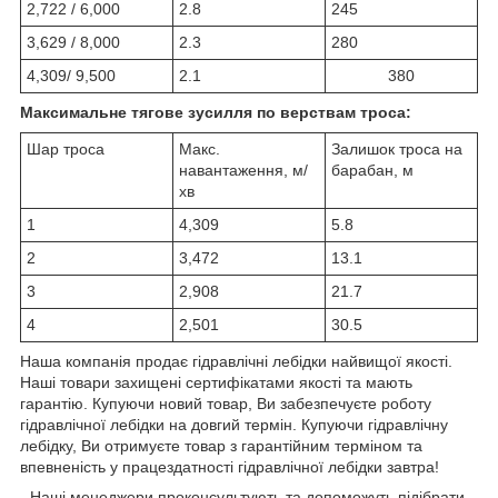
2,722 / 6,000
2.8
245
3,629 / 8,000
2.3
280
4,309/ 9,500
2.1
380
Максимальне тягове зусилля по верствам троса:
Шар троса
Макс.
Залишок троса на
навантаження, м/
барабан, м
хв
1
4,309
5.8
2
3,472
13.1
3
2,908
21.7
4
2,501
30.5
Наша компанія продає гідравлічні лебідки найвищої якості.
Наші товари захищені сертифікатами якості та мають
гарантію. Купуючи новий товар, Ви забезпечуєте роботу
гідравлічної лебідки на довгий термін. Купуючи гідравлічну
лебідку, Ви отримуєте товар з гарантійним терміном та
впевненість у працездатності гідравлічної лебідки завтра!
- Наші менеджери проконсультують та допоможуть підібрати