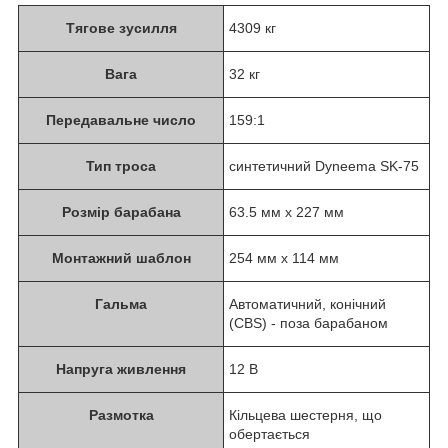
Тягове зусилля
4309 кг
Вага
32 кг
Передавальне число
159:1
Тип троса
синтетичний Dyneema SK-75
Розмір барабана
63.5 мм x 227 мм
Монтажний шаблон
254 мм х 114 мм
Гальма
Автоматичний, конічний
(CBS) - поза барабаном
Напруга живлення
12 В
Размотка
Кільцева шестерня, що
обертається