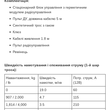
Комплектація:
Стаціонарний блок управління з герметичним
модулем радіоуправління
Пульт ДУ, довжина кабелю 5 м
Синтетичний трос з гаком
Клюз
Кабелі живлення 1.8 м
Пульт радіоуправління
Ремінець
Швидкість намотування і споживання струму (1-й шар
троса):
Навантаження, kg
Швидкість
Потр. струм, А
/ lb
намотки, м/хв
(12В)
0
19.0
60
907 / 2,000
4.7
115
1,814 / 4,000
3.5
210