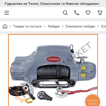
Гідравліка на Тягачі, Спецтехніка та Навісне обладнання
Товари та послуги
Лебідки
Електричні лебідки
Ел
КНОПКА
ЗВ'ЯЗКУ