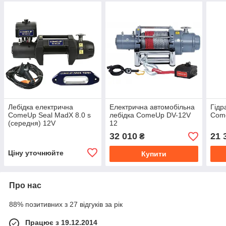
Лебідка електрична
Електрична автомобільна
Гідр
ComeUp Seal MadX 8.0 s
лебідка ComeUp DV-12V
Com
(середня) 12V
12
32 010
21 
₴
Ціну уточнюйте
Купити
Про нас
88% позитивних з 27 відгуків за рік
Працює з 19.12.2014