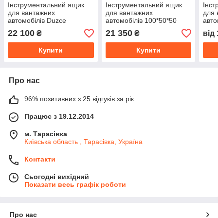
Інструментальний ящик
Інструментальний ящик
Інст
для вантажних
для вантажних
для 
автомобілів Duzce
автомобілів 100*50*50
авто
1200x500x500
22 100
21 350
₴
₴
від
Купити
Купити
Про нас
96% позитивних з 25 відгуків за рік
Працює з 19.12.2014
м. Тарасівка
Київська область , Тарасівка, Україна
Контакти
Сьогодні вихідний
Показати весь графік роботи
Про нас