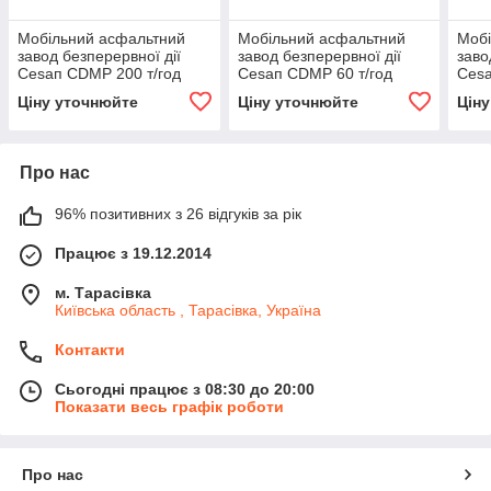
Мобільний асфальтний
Мобільний асфальтний
Мобі
завод безперервної дії
завод безперервної дії
заво
Сеѕап CDMP 200 т/год
Сеѕап CDMP 60 т/год
Сеѕа
Ціну уточнюйте
Ціну уточнюйте
Цін
Про нас
96% позитивних з 26 відгуків за рік
Працює з 19.12.2014
м. Тарасівка
Київська область , Тарасівка, Україна
Контакти
Сьогодні працює з 08:30 до 20:00
Показати весь графік роботи
Про нас