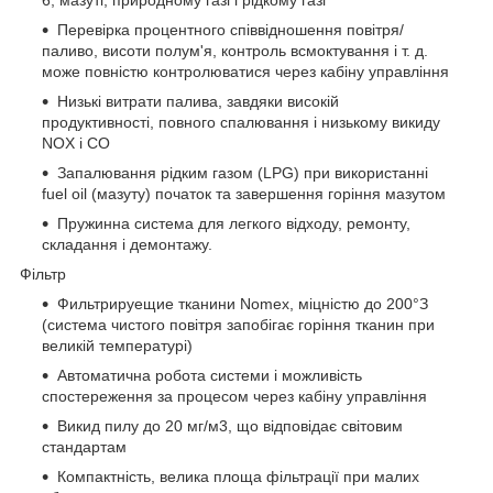
Перевірка процентного співвідношення повітря/
паливо, висоти полум'я, контроль всмоктування і т. д.
може повністю контролюватися через кабіну управління
Низькі витрати палива, завдяки високій
продуктивності, повного спалювання і низькому викиду
NOX і CO
Запалювання рідким газом (LPG) при використанні
fuel oil (мазуту) початок та завершення горіння мазутом
Пружинна система для легкого відходу, ремонту,
складання і демонтажу.
Фільтр
Фильтрируещие тканини Nomex, міцністю до 200°З
(система чистого повітря запобігає горіння тканин при
великій температурі)
Автоматична робота системи і можливість
спостереження за процесом через кабіну управління
Викид пилу до 20 мг/м3, що відповідає світовим
стандартам
Компактність, велика площа фільтрації при малих