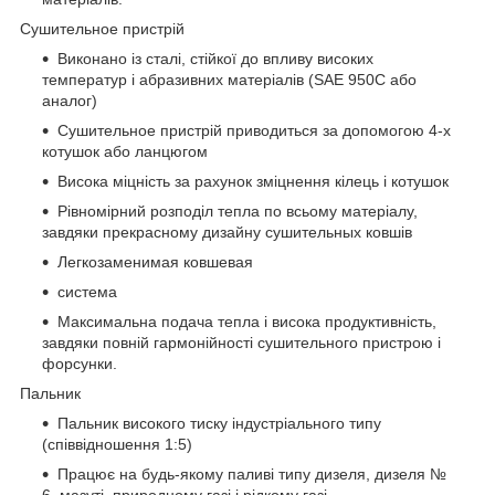
Сушительное пристрій
Виконано із сталі, стійкої до впливу високих
температур і абразивних матеріалів (SAE 950C або
аналог)
Сушительное пристрій приводиться за допомогою 4-х
котушок або ланцюгом
Висока міцність за рахунок зміцнення кілець і котушок
Рівномірний розподіл тепла по всьому матеріалу,
завдяки прекрасному дизайну сушительных ковшів
Легкозаменимая ковшевая
система
Максимальна подача тепла і висока продуктивність,
завдяки повній гармонійності сушительного пристрою і
форсунки.
Пальник
Пальник високого тиску індустріального типу
(співвідношення 1:5)
Працює на будь-якому паливі типу дизеля, дизеля №
6, мазуті, природному газі і рідкому газі