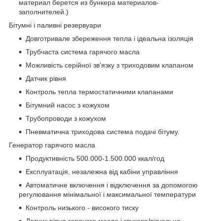
материал берется из бункера материалов-
заполнителей.)
Бітумні і паливні резервуари
Довготривале збереження тепла і ідеальна ізоляція
Трубчаста система гарячого масла
Можливість серійної зв'язку з триходовим клапаном
Датчик рівня
Контроль тепла термостатичними клапанами
Бітумний насос з кожухом
Трубопроводи з кожухом
Пневматична триходова система подачі бітуму.
Генератор гарячого масла
Продуктивність 500.000-1.500.000 ккал/год
Експлуатація, незалежна від кабіни управління
Автоматичне включення і відключення за допомогою
регулювання мінімальної і максимальної температури
Контроль низького - високого тиску
Датчик рівня гарячого масла і звукова/візуальна