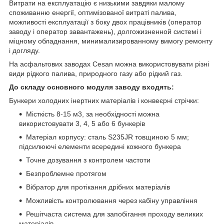
Витрати на експлуатацію є низькими завдяки малому
споживанню енергії, оптимізованої витраті палива,
можливості експлуатації з боку двох працівників (оператор
заводу і оператор завантажень), долгожизненной системі і
міцному обладнання, минимализированному вимогу ремонту
і догляду.
На асфальтових заводах Cesan можна використовувати різні
види рідкого палива, природного газу або рідкий газ.
До складу основного модуля заводу входять:
Бункери холодних інертних матеріалів і конвеєрні стрічки:
Місткість 8-15 м3, за необхідності можна
використовувати 3, 4, 5 або 6 бункерів
Матеріал корпусу: сталь S235JR товщиною 5 мм;
підсилюючі елементи всередині кожного бункера
Точне дозування з контролем частоти
Безпроблемне протягом
Вібратор для протікання дрібних матеріалів
Можливість контролювання через кабіну управління
Решітчаста система для запобігання проходу великих
матеріалів.