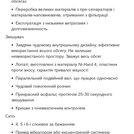
обсягах
Переробка великих матеріалів з пре-сепараторів і
матеріалів-наповнювачів, отриманих з фільтрації
Експлуатація з низькими витратами і
долгожизненность.
Змішувач
Завдяки чудовому внутрішньому дизайну, ефективне
використання всього обсягу. Не залишає
невикористаного простору. Зважує весь обсяг
Лопаті, виготовлені з матеріалу Ni-Hard 4, пластини
проти зносу, гарантія тривалої міцності
Паралельний подвійний вал, що працює одночасно
Чудовий гомогенний розчин
Прекрасний асфальт, протягом 25-30 секундного
змішування
Кришки з пневматичним контролем.
Сито
4, 5 і 6-і слоевое за бажанням
Привід вібратором або ексцентричній системою