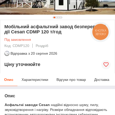
Мобільний асфальтний завод безперервної
дії Сеѕап CDMP 120 т/год
КНОПКА
ЗВ'ЯЗКУ
Під замовлення
Код: CDMP120
Роздріб
Відправка з
20 серпня 2026
Ціну уточнюйте
Опис
Характеристики
Відгуки про товар
Доставка
Опис
Асфальтні заводи Cesan
надійні відносно шуму, пилу,
звуковідтворення і нагріву. Розміри обладнання відповідають
встановленим автодорожніми інструкціями габаритами,