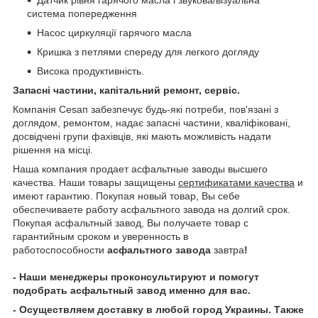
система попередження
Насос циркуляції гарячого масла
Кришка з петлями спереду для легкого догляду
Висока продуктивність.
Запасні частини, капітальний ремонт, сервіс.
Компанія Сеѕап забезпечує будь-які потреби, пов'язані з
доглядом, ремонтом, надає запасні частини, кваліфіковані,
досвідчені групи фахівців, які мають можливість надати
рішення на місці.
Наша компания продает асфальтные заводы высшего
качества. Наши товары защищены
сертификатами качества
и
имеют гарантию. Покупая новый товар, Вы себе
обеспечиваете работу асфальтного завода на долгий срок.
Покупая асфальтный завод, Вы получаете товар с
гарантийным сроком и уверенность в
работоспособности
асфальтного завода
завтра
!
- Наши менеджеры проконсультируют и помогут
подобрать асфальтный завод именно для вас.
- Осуществляем доставку в любой город Украины. Также