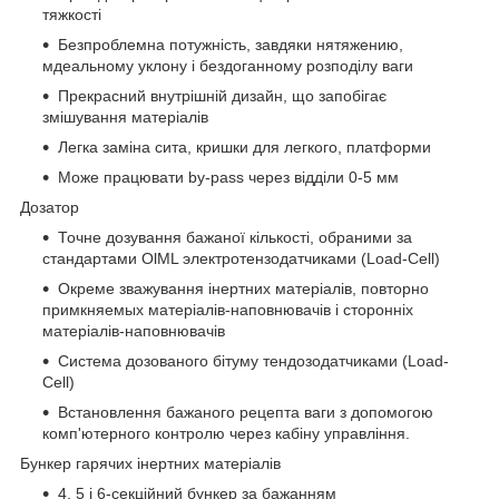
тяжкості
Безпроблемна потужність, завдяки нятяжению,
мдеальному уклону і бездоганному розподілу ваги
Прекрасний внутрішній дизайн, що запобігає
змішування матеріалів
Легка заміна сита, кришки для легкого, платформи
Може працювати by-pass через відділи 0-5 мм
Дозатор
Точне дозування бажаної кількості, обраними за
стандартами OlML электротензодатчиками (Load-Cell)
Окреме зважування інертних матеріалів, повторно
примкняемых матеріалів-наповнювачів і сторонніх
матеріалів-наповнювачів
Система дозованого бітуму тендозодатчиками (Load-
Cell)
Встановлення бажаного рецепта ваги з допомогою
комп'ютерного контролю через кабіну управління.
Бункер гарячих інертних матеріалів
4, 5 і 6-секційний бункер за бажанням