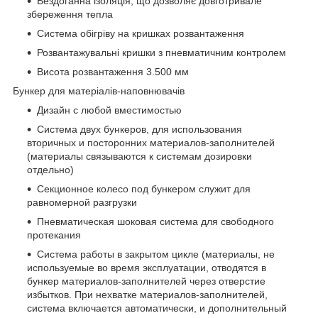
Бездоганна ізоляція, що дозволяє довготривале
збереження тепла
Система обігріву на кришках розвантаження
Розвантажувальні кришки з пневматичним контролем
Висота розвантаження 3.500 мм
Бункер для матеріалів-наповнювачів
Дизайн с любой вместимостью
Система двух бункеров, для использования
вторичных и посторонних материалов-заполнителей
(материалы связываются к системам дозировки
отдельно)
Секционное колесо под бункером служит для
равномерной разгрузки
Пневматическая шоковая система для свободного
протекания
Система работы в закрытом цикле (материалы, не
используемые во время эксплуатации, отводятся в
бункер материалов-заполнителей через отверстие
избытков. При нехватке материалов-заполнителей,
система включается автоматически, и дополнительный