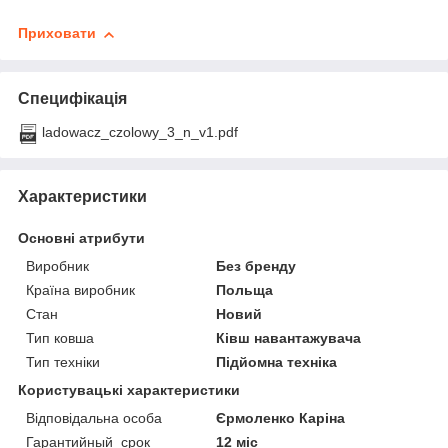
Приховати
Специфікація
ladowacz_czolowy_3_n_v1.pdf
Характеристики
Основні атрибути
Виробник
Без бренду
Країна виробник
Польща
Стан
Новий
Тип ковша
Ківш навантажувача
Тип техніки
Підйомна техніка
Користувацькі характеристики
Відповідальна особа
Єрмоленко Каріна
Гарантийный_срок
12 міс