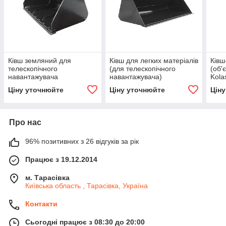
Ківш земляний для
Ківш для легких матеріалів
Ківш
телескопічного
(для телескопічного
(об'
навантажувача
навантажувача)
Kol
Kolaszewski XLHBS240-D
Kolaszewski XLLBC240-D
Ціну уточнюйте
Ціну уточнюйте
Цін
Про нас
96% позитивних з 26 відгуків за рік
Працює з 19.12.2014
м. Тарасівка
Київська область , Тарасівка, Україна
Контакти
Сьогодні працює з 08:30 до 20:00