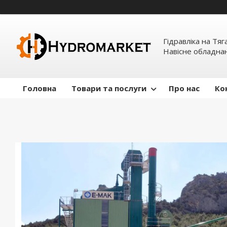
Гідравліка на Тяг
Навісне обладна
Головна
Товари та послуги
Про нас
Ко