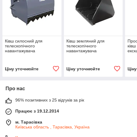
Ківш силосний для
Ківш земляний для
Про
телескопічного
телескопічного
ківш
навантажувача
навантажувача
екска
Kolaszewski XLSCB160
Kolaszewski XLHBS200-A
нава
Ціну уточнюйте
Ціну уточнюйте
Цін
Про нас
96% позитивних з 25 відгуків за рік
Працює з 19.12.2014
м. Тарасівка
Київська область , Тарасівка, Україна