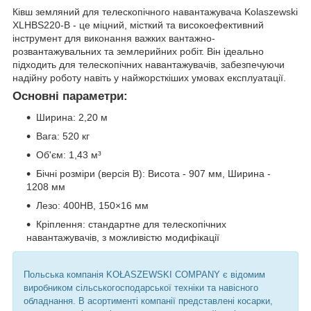
Ківш земляний для телескопічного навантажувача Kolaszewski
XLHBS220-B - це міцний, місткий та високоефективний
інструмент для виконання важких вантажно-
розвантажувальних та землерийних робіт. Він ідеально
підходить для телескопічних навантажувачів, забезпечуючи
надійну роботу навіть у найжорсткіших умовах експлуатації.
Основні параметри:
Ширина: 2,20 м
Вага: 520 кг
Об'єм: 1,43 м³
Бічні розміри (версія B): Висота - 907 мм, Ширина -
1208 мм
Лезо: 400HB, 150×16 мм
Кріплення: стандартне для телескопічних
навантажувачів, з можливістю модифікації
Польська компанія KOŁASZEWSKI COMPANY є відомим
виробником сільськогосподарської техніки та навісного
обладнання. В асортименті компанії представлені косарки,